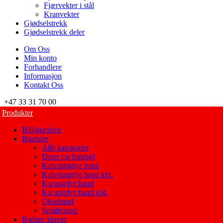
Fjærvekter i stål
Kranvekter
Gjødselstrekk
Gjødselstrekk deler
Om Oss
Min konto
Forhandlere
Informasjon
Kontakt Oss
+47 33 31 70 00
Produkter
Billigkroken
Bindsler
Alle kategorier
Deler for bindsel
Kalv/ungdyr band
Kalv/ungdyr band kpl.
Ku/ungdyr band
Ku/ungdyr band kpl.
Okseband
Småfeband
Bjøller, klaver