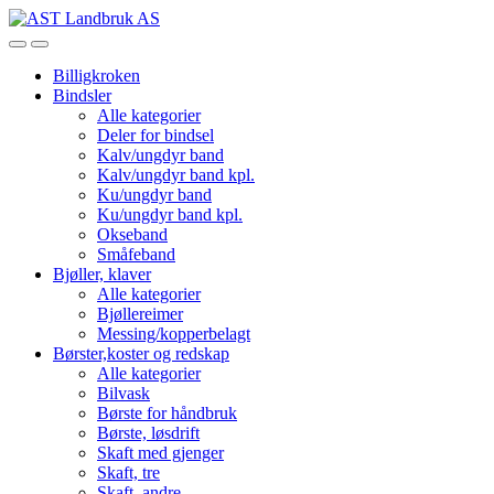
Skip
Skip
to
to
Open
Close
navigation
content
Billigkroken
Bindsler
Alle kategorier
Deler for bindsel
Kalv/ungdyr band
Kalv/ungdyr band kpl.
Ku/ungdyr band
Ku/ungdyr band kpl.
Okseband
Småfeband
Bjøller, klaver
Alle kategorier
Bjøllereimer
Messing/kopperbelagt
Børster,koster og redskap
Alle kategorier
Bilvask
Børste for håndbruk
Børste, løsdrift
Skaft med gjenger
Skaft, tre
Skaft, andre