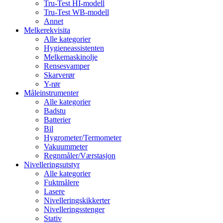
Tru-Test HI-modell
Tru-Test WB-modell
Annet
Melkerekvisita
Alle kategorier
Hygieneassistenten
Melkemaskinolje
Rensesvamper
Skarverør
Y-rør
Måleinstrumenter
Alle kategorier
Badstu
Batterier
Bil
Hygrometer/Termometer
Vakuummeter
Regnmåler/Værstasjon
Nivelleringsutstyr
Alle kategorier
Fuktmålere
Lasere
Nivelleringskikkerter
Nivelleringsstenger
Stativ