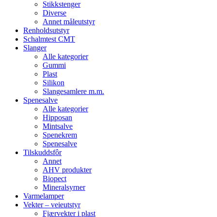
Stikkstenger
Diverse
Annet måleutstyr
Renholdsutstyr
Schalmtest CMT
Slanger
Alle kategorier
Gummi
Plast
Silikon
Slangesamlere m.m.
Spenesalve
Alle kategorier
Hipposan
Mintsalve
Spenekrem
Spenesalve
Tilskuddsfôr
Annet
AHV produkter
Biopect
Mineralsyrner
Varmelamper
Vekter – veieutstyr
Fjærvekter i plast