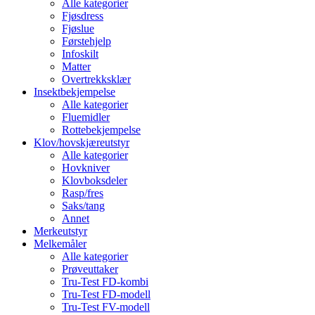
Alle kategorier
Fjøsdress
Fjøslue
Førstehjelp
Infoskilt
Matter
Overtrekksklær
Insektbekjempelse
Alle kategorier
Fluemidler
Rottebekjempelse
Klov/hovskjæreutstyr
Alle kategorier
Hovkniver
Klovboksdeler
Rasp/fres
Saks/tang
Annet
Merkeutstyr
Melkemåler
Alle kategorier
Prøveuttaker
Tru-Test FD-kombi
Tru-Test FD-modell
Tru-Test FV-modell