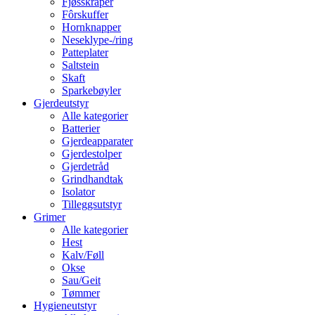
Fjøsskraper
Fôrskuffer
Hornknapper
Neseklype-/ring
Patteplater
Saltstein
Skaft
Sparkebøyler
Gjerdeutstyr
Alle kategorier
Batterier
Gjerdeapparater
Gjerdestolper
Gjerdetråd
Grindhandtak
Isolator
Tilleggsutstyr
Grimer
Alle kategorier
Hest
Kalv/Føll
Okse
Sau/Geit
Tømmer
Hygieneutstyr