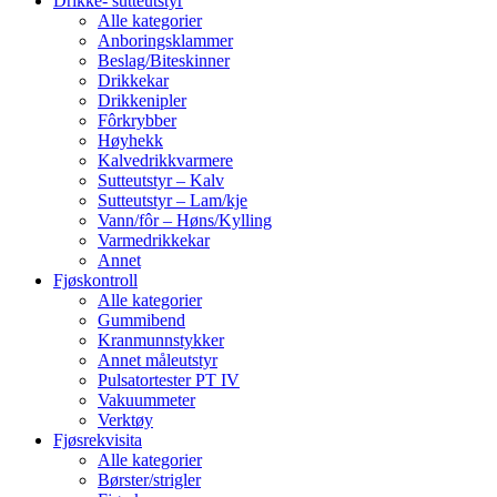
Drikke- sutteutstyr
Alle kategorier
Anboringsklammer
Beslag/Biteskinner
Drikkekar
Drikkenipler
Fôrkrybber
Høyhekk
Kalvedrikkvarmere
Sutteutstyr – Kalv
Sutteutstyr – Lam/kje
Vann/fôr – Høns/Kylling
Varmedrikkekar
Annet
Fjøskontroll
Alle kategorier
Gummibend
Kranmunnstykker
Annet måleutstyr
Pulsatortester PT IV
Vakuummeter
Verktøy
Fjøsrekvisita
Alle kategorier
Børster/strigler