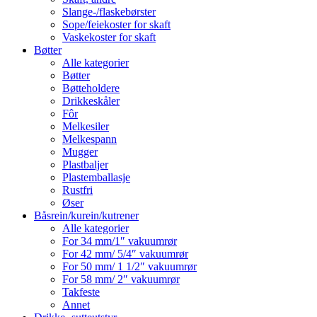
Slange-/flaskebørster
Sope/feiekoster for skaft
Vaskekoster for skaft
Bøtter
Alle kategorier
Bøtter
Bøtteholdere
Drikkeskåler
Fôr
Melkesiler
Melkespann
Mugger
Plastbaljer
Plastemballasje
Rustfri
Øser
Båsrein/kurein/kutrener
Alle kategorier
For 34 mm/1″ vakuumrør
For 42 mm/ 5/4″ vakuumrør
For 50 mm/ 1 1/2″ vakuumrør
For 58 mm/ 2″ vakuumrør
Takfeste
Annet