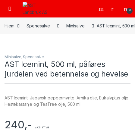
Skip to navigation
Skip to content
Open
0
Hjem
Spenesalve
Mintsalve
AST Icemint, 500 m
Mintsalve
,
Spenesalve
AST Icemint, 500 ml, påføres
jurdelen ved betennelse og hevelse
AST Icemint, Japansk peppermynte, Arnika olje, Eukalyptus olje,
Hestekastanje og TeaTree olje, 500 ml
240
,-
Eks. mva