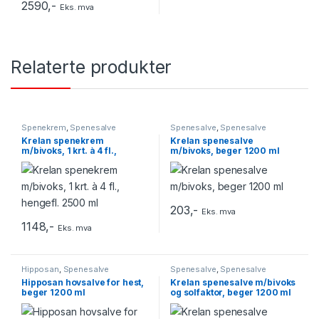
2590
,-
Eks. mva
Relaterte produkter
Spenekrem
,
Spenesalve
Spenesalve
,
Spenesalve
Krelan spenekrem
Krelan spenesalve
m/bivoks, 1 krt. à 4 fl.,
m/bivoks, beger 1200 ml
hengefl. 2500 ml
203
,-
Eks. mva
1148
,-
Eks. mva
Hipposan
,
Spenesalve
Spenesalve
,
Spenesalve
Hipposan hovsalve for hest,
Krelan spenesalve m/bivoks
beger 1200 ml
og solfaktor, beger 1200 ml