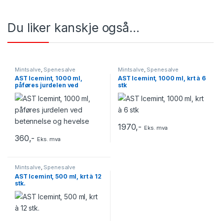
Du liker kanskje også…
Mintsalve
,
Spenesalve
Mintsalve
,
Spenesalve
AST Icemint, 1000 ml,
AST Icemint, 1000 ml, krt à 6
påføres jurdelen ved
stk
betennelse og hevelse
1970
,-
Eks. mva
360
,-
Eks. mva
Mintsalve
,
Spenesalve
AST Icemint, 500 ml, krt à 12
stk.