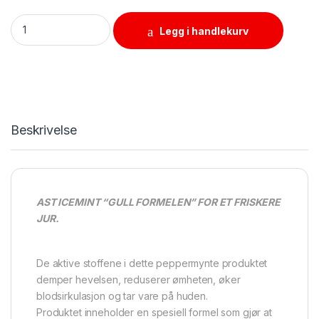
AST Icemint, 500 ml, påføres jurdelen ved betennelse og hev
Legg i handlekurv
Beskrivelse
AST ICEMINT “GULL FORMELEN” FOR ET FRISKERE
JUR.
De aktive stoffene i dette peppermynte produktet
demper hevelsen, reduserer ømheten, øker
blodsirkulasjon og tar vare på huden.
Produktet inneholder en spesiell formel som gjør at