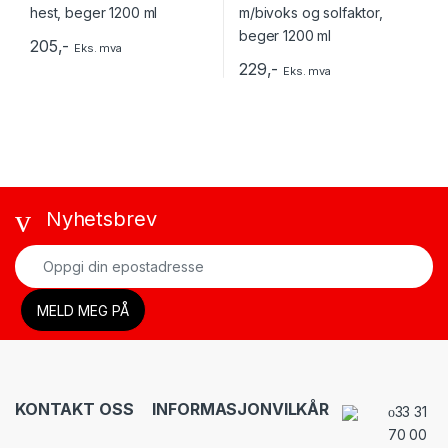
205
,-
Eks. mva
229
,-
Eks. mva
Nyhetsbrev
KONTAKT OSS
INFORMASJON
VILKÅR
33 31
70 00