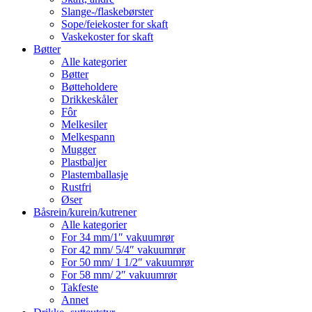
Slange-/flaskebørster
Sope/feiekoster for skaft
Vaskekoster for skaft
Bøtter
Alle kategorier
Bøtter
Bøtteholdere
Drikkeskåler
Fôr
Melkesiler
Melkespann
Mugger
Plastbaljer
Plastemballasje
Rustfri
Øser
Båsrein/kurein/kutrener
Alle kategorier
For 34 mm/1″ vakuumrør
For 42 mm/ 5/4″ vakuumrør
For 50 mm/ 1 1/2″ vakuumrør
For 58 mm/ 2″ vakuumrør
Takfeste
Annet