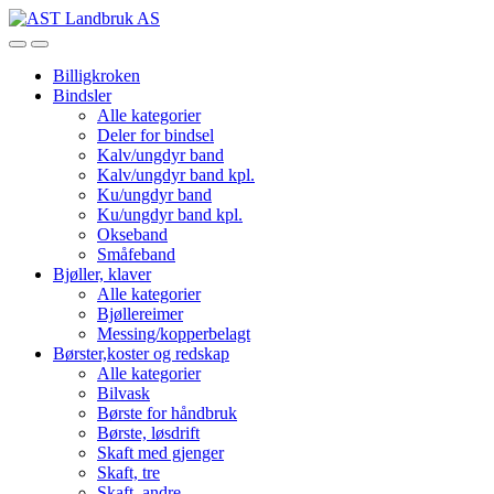
Skip
Skip
to
to
Open
Close
navigation
content
Billigkroken
Bindsler
Alle kategorier
Deler for bindsel
Kalv/ungdyr band
Kalv/ungdyr band kpl.
Ku/ungdyr band
Ku/ungdyr band kpl.
Okseband
Småfeband
Bjøller, klaver
Alle kategorier
Bjøllereimer
Messing/kopperbelagt
Børster,koster og redskap
Alle kategorier
Bilvask
Børste for håndbruk
Børste, løsdrift
Skaft med gjenger
Skaft, tre
Skaft, andre