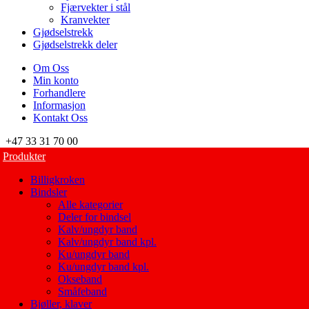
Fjærvekter i stål
Kranvekter
Gjødselstrekk
Gjødselstrekk deler
Om Oss
Min konto
Forhandlere
Informasjon
Kontakt Oss
+47 33 31 70 00
Produkter
Billigkroken
Bindsler
Alle kategorier
Deler for bindsel
Kalv/ungdyr band
Kalv/ungdyr band kpl.
Ku/ungdyr band
Ku/ungdyr band kpl.
Okseband
Småfeband
Bjøller, klaver