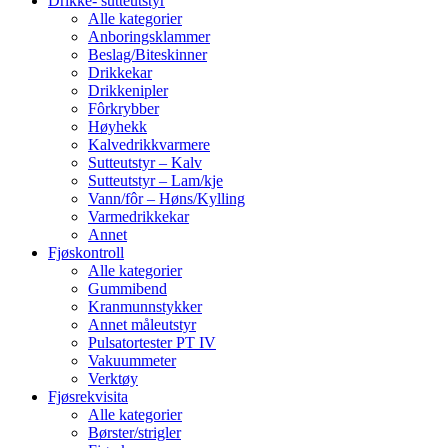
Drikke- sutteutstyr
Alle kategorier
Anboringsklammer
Beslag/Biteskinner
Drikkekar
Drikkenipler
Fôrkrybber
Høyhekk
Kalvedrikkvarmere
Sutteutstyr – Kalv
Sutteutstyr – Lam/kje
Vann/fôr – Høns/Kylling
Varmedrikkekar
Annet
Fjøskontroll
Alle kategorier
Gummibend
Kranmunnstykker
Annet måleutstyr
Pulsatortester PT IV
Vakuummeter
Verktøy
Fjøsrekvisita
Alle kategorier
Børster/strigler