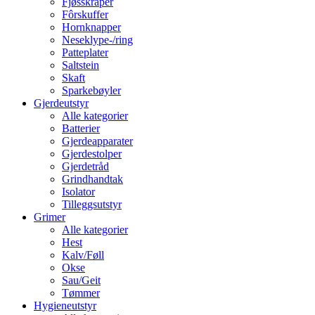
Fjøsskraper
Fôrskuffer
Hornknapper
Neseklype-/ring
Patteplater
Saltstein
Skaft
Sparkebøyler
Gjerdeutstyr
Alle kategorier
Batterier
Gjerdeapparater
Gjerdestolper
Gjerdetråd
Grindhandtak
Isolator
Tilleggsutstyr
Grimer
Alle kategorier
Hest
Kalv/Føll
Okse
Sau/Geit
Tømmer
Hygieneutstyr