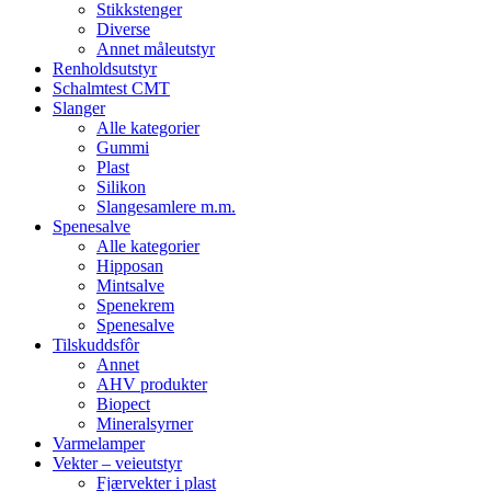
Stikkstenger
Diverse
Annet måleutstyr
Renholdsutstyr
Schalmtest CMT
Slanger
Alle kategorier
Gummi
Plast
Silikon
Slangesamlere m.m.
Spenesalve
Alle kategorier
Hipposan
Mintsalve
Spenekrem
Spenesalve
Tilskuddsfôr
Annet
AHV produkter
Biopect
Mineralsyrner
Varmelamper
Vekter – veieutstyr
Fjærvekter i plast