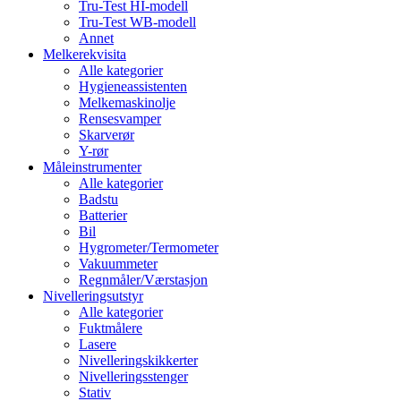
Tru-Test HI-modell
Tru-Test WB-modell
Annet
Melkerekvisita
Alle kategorier
Hygieneassistenten
Melkemaskinolje
Rensesvamper
Skarverør
Y-rør
Måleinstrumenter
Alle kategorier
Badstu
Batterier
Bil
Hygrometer/Termometer
Vakuummeter
Regnmåler/Værstasjon
Nivelleringsutstyr
Alle kategorier
Fuktmålere
Lasere
Nivelleringskikkerter
Nivelleringsstenger
Stativ