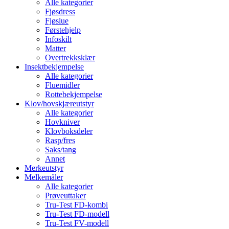
Alle kategorier
Fjøsdress
Fjøslue
Førstehjelp
Infoskilt
Matter
Overtrekksklær
Insektbekjempelse
Alle kategorier
Fluemidler
Rottebekjempelse
Klov/hovskjæreutstyr
Alle kategorier
Hovkniver
Klovboksdeler
Rasp/fres
Saks/tang
Annet
Merkeutstyr
Melkemåler
Alle kategorier
Prøveuttaker
Tru-Test FD-kombi
Tru-Test FD-modell
Tru-Test FV-modell