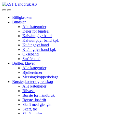
Skip
Skip
to
to
Open
Close
navigation
content
Billigkroken
Bindsler
Alle kategorier
Deler for bindsel
Kalv/ungdyr band
Kalv/ungdyr band kpl.
Ku/ungdyr band
Ku/ungdyr band kpl.
Okseband
Småfeband
Bjøller, klaver
Alle kategorier
Bjøllereimer
Messing/kopperbelagt
Børster,koster og redskap
Alle kategorier
Bilvask
Børste for håndbruk
Børste, løsdrift
Skaft med gjenger
Skaft, tre
Skaft, andre