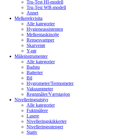
Tru-Test HI-modell
Tru-Test WB-modell
Annet
Melkerekvisita
Alle kategorier
Hygieneassistenten
Melkemaskinolje
Rensesvamper
Skarverør
Y-rør
Måleinstrumenter
Alle kategorier
Badstu
Batterier
Bil
Hygrometer/Termometer
Vakuummeter
Regnmåler/Værstasjon
Nivelleringsutstyr
Alle kategorier
Fuktmålere
Lasere
Nivelleringskikkerter
Nivelleringsstenger
Stativ