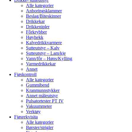
Drikke- sutteutstyr
Alle kategorier
Anboringsklammer
Beslag/Biteskinner
Drikkekar
Drikkenipler
Fôrkrybber
Høyhekk
Kalvedrikkvarmere
Sutteutstyr – Kalv
Sutteutstyr – Lam/kje
Vann/fôr – Høns/Kylling
Varmedrikkekar
Annet
Fjøskontroll
Alle kategorier
Gummibend
Kranmunnstykker
Annet måleutstyr
Pulsatortester PT IV
Vakuummeter
Verktøy
Fjøsrekvisita
Alle kategorier
Børster/strigler