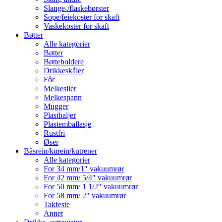
Slange-/flaskebørster
Sope/feiekoster for skaft
Vaskekoster for skaft
Bøtter
Alle kategorier
Bøtter
Bøtteholdere
Drikkeskåler
Fôr
Melkesiler
Melkespann
Mugger
Plastbaljer
Plastemballasje
Rustfri
Øser
Båsrein/kurein/kutrener
Alle kategorier
For 34 mm/1″ vakuumrør
For 42 mm/ 5/4″ vakuumrør
For 50 mm/ 1 1/2″ vakuumrør
For 58 mm/ 2″ vakuumrør
Takfeste
Annet