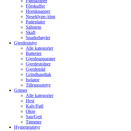
Fjøsskraper
Fôrskuffer
Hornknapper
Neseklype-/ring
Patteplater
Saltstein
Skaft
Sparkebøyler
Gjerdeutstyr
Alle kategorier
Batterier
Gjerdeapparater
Gjerdestolper
Gjerdetråd
Grindhandtak
Isolator
Tilleggsutstyr
Grimer
Alle kategorier
Hest
Kalv/Føll
Okse
Sau/Geit
Tømmer
Hygieneutstyr