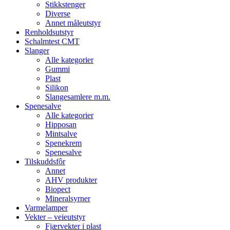
Stikkstenger
Diverse
Annet måleutstyr
Renholdsutstyr
Schalmtest CMT
Slanger
Alle kategorier
Gummi
Plast
Silikon
Slangesamlere m.m.
Spenesalve
Alle kategorier
Hipposan
Mintsalve
Spenekrem
Spenesalve
Tilskuddsfôr
Annet
AHV produkter
Biopect
Mineralsyrner
Varmelamper
Vekter – veieutstyr
Fjærvekter i plast