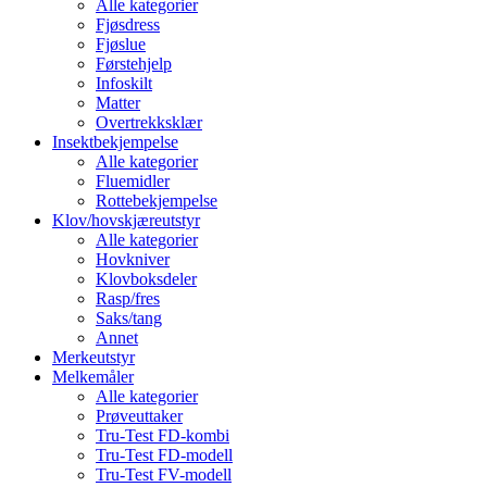
Alle kategorier
Fjøsdress
Fjøslue
Førstehjelp
Infoskilt
Matter
Overtrekksklær
Insektbekjempelse
Alle kategorier
Fluemidler
Rottebekjempelse
Klov/hovskjæreutstyr
Alle kategorier
Hovkniver
Klovboksdeler
Rasp/fres
Saks/tang
Annet
Merkeutstyr
Melkemåler
Alle kategorier
Prøveuttaker
Tru-Test FD-kombi
Tru-Test FD-modell
Tru-Test FV-modell