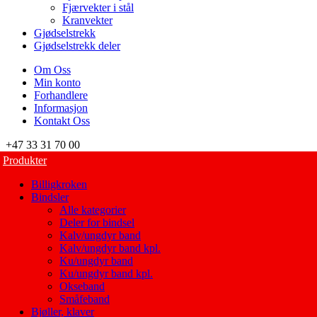
Fjærvekter i stål
Kranvekter
Gjødselstrekk
Gjødselstrekk deler
Om Oss
Min konto
Forhandlere
Informasjon
Kontakt Oss
+47 33 31 70 00
Produkter
Billigkroken
Bindsler
Alle kategorier
Deler for bindsel
Kalv/ungdyr band
Kalv/ungdyr band kpl.
Ku/ungdyr band
Ku/ungdyr band kpl.
Okseband
Småfeband
Bjøller, klaver