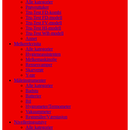
Alle kategorier
Prøveuttaker
Tru-Test FD-kombi
Tru-Test FD-modell
Tru-Test FV-modell
Tru-Test HI-modell
Tru-Test WB-modell
Annet
Melkerekvisita
Alle kategorier
Hygieneassistenten
Melkemaskinolje
Rensesvamper
Skarverør
Y-rør
Måleinstrumenter
Alle kategorier
Badstu
Batterier
Bil
Hygrometer/Termometer
Vakuummeter
Regnmåler/Værstasjon
Nivelleringsutstyr
Alle kategorier