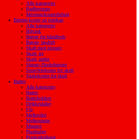
Alle kategorier
Bjøllereimer
Messing/kopperbelagt
Børster,koster og redskap
Alle kategorier
Bilvask
Børste for håndbruk
Børste, løsdrift
Skaft med gjenger
Skaft, tre
Skaft, andre
Slange-/flaskebørster
Sope/feiekoster for skaft
Vaskekoster for skaft
Bøtter
Alle kategorier
Bøtter
Bøtteholdere
Drikkeskåler
Fôr
Melkesiler
Melkespann
Mugger
Plastbaljer
Plastemballasje