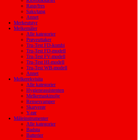
Klovboksdeler
Rasp/fres
Saks/tang
Annet
Merkeutstyr
Melkemåler
Alle kategorier
Prøveuttaker
Tru-Test FD-kombi
Tru-Test FD-modell
Tru-Test FV-modell
Tru-Test HI-modell
Tru-Test WB-modell
Annet
Melkerekvisita
Alle kategorier
Hygieneassistenten
Melkemaskinolje
Rensesvamper
Skarverør
Y-rør
Måleinstrumenter
Alle kategorier
Badstu
Batterier