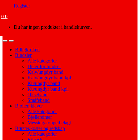
Register
0
0
Du har ingen produkter i handlekurven.
Open
Close
Billigkroken
Bindsler
Alle kategorier
Deler for bindsel
Kalv/ungdyr band
Kalv/ungdyr band kpl.
Ku/ungdyr band
Ku/ungdyr band kpl.
Okseband
Småfeband
Bjøller, klaver
Alle kategorier
Bjøllereimer
Messing/kopperbelagt
Børster,koster og redskap
Alle kategorier
Bilvask