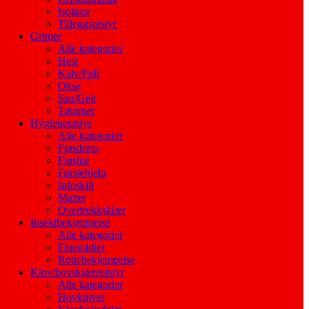
Isolator
Tilleggsutstyr
Grimer
Alle kategorier
Hest
Kalv/Føll
Okse
Sau/Geit
Tømmer
Hygieneutstyr
Alle kategorier
Fjøsdress
Fjøslue
Førstehjelp
Infoskilt
Matter
Overtrekksklær
Insektbekjempelse
Alle kategorier
Fluemidler
Rottebekjempelse
Klov/hovskjæreutstyr
Alle kategorier
Hovkniver