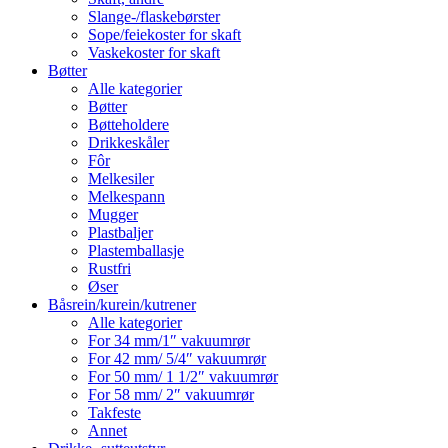
Slange-/flaskebørster
Sope/feiekoster for skaft
Vaskekoster for skaft
Bøtter
Alle kategorier
Bøtter
Bøtteholdere
Drikkeskåler
Fôr
Melkesiler
Melkespann
Mugger
Plastbaljer
Plastemballasje
Rustfri
Øser
Båsrein/kurein/kutrener
Alle kategorier
For 34 mm/1″ vakuumrør
For 42 mm/ 5/4″ vakuumrør
For 50 mm/ 1 1/2″ vakuumrør
For 58 mm/ 2″ vakuumrør
Takfeste
Annet