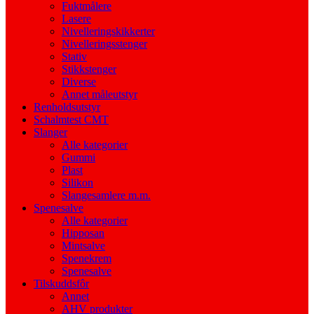
Fuktmålere
Lasere
Nivelleringskikkerter
Nivelleringsstenger
Stativ
Stikkstenger
Diverse
Annet måleutstyr
Renholdsutstyr
Schalmtest CMT
Slanger
Alle kategorier
Gummi
Plast
Silikon
Slangesamlere m.m.
Spenesalve
Alle kategorier
Hipposan
Mintsalve
Spenekrem
Spenesalve
Tilskuddsfôr
Annet
AHV produkter