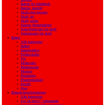
Børste for håndbruk
Børste, løsdrift
Skaft med gjenger
Skaft, tre
Skaft, andre
Slange-/flaskebørster
Sope/feiekoster for skaft
Vaskekoster for skaft
Bøtter
Alle kategorier
Bøtter
Bøtteholdere
Drikkeskåler
Fôr
Melkesiler
Melkespann
Mugger
Plastbaljer
Plastemballasje
Rustfri
Øser
Båsrein/kurein/kutrener
Alle kategorier
For 34 mm/1″ vakuumrør