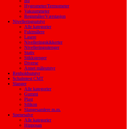
Bil
Hygrometer/Termometer
Vakuummeter
Regnmåler/Værstasjon
Nivelleringsutstyr
Alle kategorier
Fuktmålere
Lasere
Nivelleringskikkerter
Nivelleringsstenger
Stativ
Stikkstenger
Diverse
Annet måleutstyr
Renholdsutstyr
Schalmtest CMT
Slanger
Alle kategorier
Gummi
Plast
Silikon
Slangesamlere m.m.
Spenesalve
Alle kategorier
Hipposan