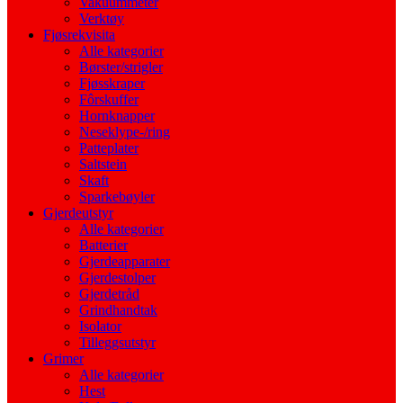
Vakuummeter
Verktøy
Fjøsrekvisita
Alle kategorier
Børster/strigler
Fjøsskraper
Fôrskuffer
Hornknapper
Neseklype-/ring
Patteplater
Saltstein
Skaft
Sparkebøyler
Gjerdeutstyr
Alle kategorier
Batterier
Gjerdeapparater
Gjerdestolper
Gjerdetråd
Grindhandtak
Isolator
Tilleggsutstyr
Grimer
Alle kategorier
Hest