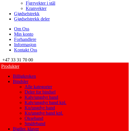
Fjærvekter i stål
Kranvekter
Gjødselstrekk
Gjødselstrekk deler
Om Oss
Min konto
Forhandlere
Informasjon
Kontakt Oss
+47 33 31 70 00
Produkter
Billigkroken
Bindsler
Alle kategorier
Deler for bindsel
Kalv/ungdyr band
Kalv/ungdyr band kpl.
Ku/ungdyr band
Ku/ungdyr band kpl.
Okseband
Småfeband
Bjøller, klaver