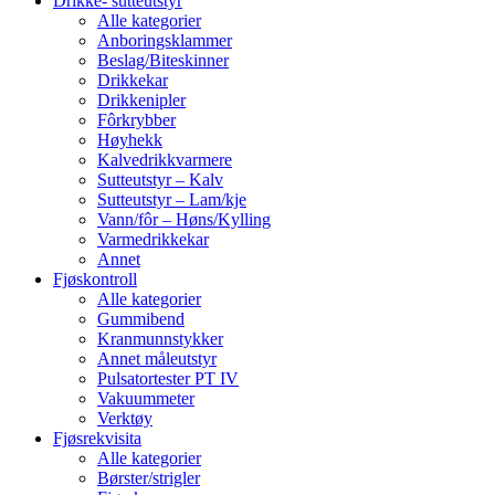
Drikke- sutteutstyr
Alle kategorier
Anboringsklammer
Beslag/Biteskinner
Drikkekar
Drikkenipler
Fôrkrybber
Høyhekk
Kalvedrikkvarmere
Sutteutstyr – Kalv
Sutteutstyr – Lam/kje
Vann/fôr – Høns/Kylling
Varmedrikkekar
Annet
Fjøskontroll
Alle kategorier
Gummibend
Kranmunnstykker
Annet måleutstyr
Pulsatortester PT IV
Vakuummeter
Verktøy
Fjøsrekvisita
Alle kategorier
Børster/strigler