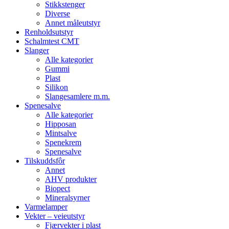
Stikkstenger
Diverse
Annet måleutstyr
Renholdsutstyr
Schalmtest CMT
Slanger
Alle kategorier
Gummi
Plast
Silikon
Slangesamlere m.m.
Spenesalve
Alle kategorier
Hipposan
Mintsalve
Spenekrem
Spenesalve
Tilskuddsfôr
Annet
AHV produkter
Biopect
Mineralsyrner
Varmelamper
Vekter – veieutstyr
Fjærvekter i plast