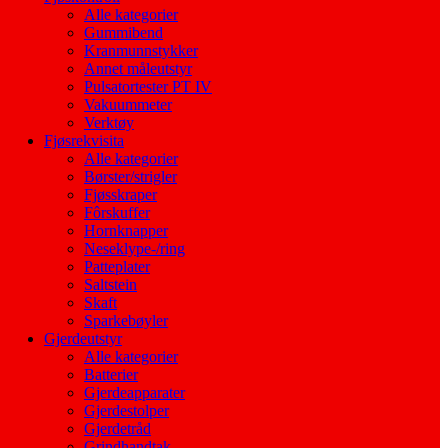
Alle kategorier
Gummibend
Kranmunnstykker
Annet måleutstyr
Pulsatortester PT IV
Vakuummeter
Verktøy
Fjøsrekvisita
Alle kategorier
Børster/strigler
Fjøsskraper
Fôrskuffer
Hornknapper
Neseklype-/ring
Patteplater
Saltstein
Skaft
Sparkebøyler
Gjerdeutstyr
Alle kategorier
Batterier
Gjerdeapparater
Gjerdestolper
Gjerdetråd
Grindhandtak