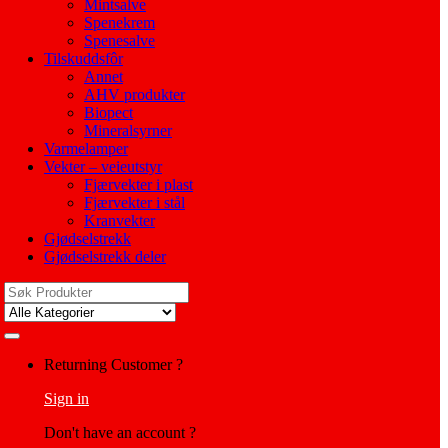
Mintsalve
Spenekrem
Spenesalve
Tilskuddsfôr
Annet
AHV produkter
Biopect
Mineralsyrner
Varmelamper
Vekter – veieutstyr
Fjærvekter i plast
Fjærvekter i stål
Kranvekter
Gjødselstrekk
Gjødselstrekk deler
Search
for:
My
Returning Customer ?
Account
Sign in
Don't have an account ?