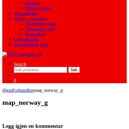
Biopect
Mineralsyrner
Varmelamper
Vekter – veieutstyr
Fjærvekter i plast
Fjærvekter i stål
Kranvekter
Gjødselstrekk
Gjødselstrekk deler
Search
Søk
Søk
etter:
0
Hjem
Forhandlere
map_norway_g
map_norway_g
Legg igjen en kommentar