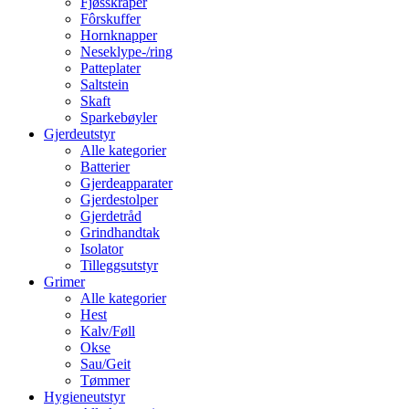
Fjøsskraper
Fôrskuffer
Hornknapper
Neseklype-/ring
Patteplater
Saltstein
Skaft
Sparkebøyler
Gjerdeutstyr
Alle kategorier
Batterier
Gjerdeapparater
Gjerdestolper
Gjerdetråd
Grindhandtak
Isolator
Tilleggsutstyr
Grimer
Alle kategorier
Hest
Kalv/Føll
Okse
Sau/Geit
Tømmer
Hygieneutstyr