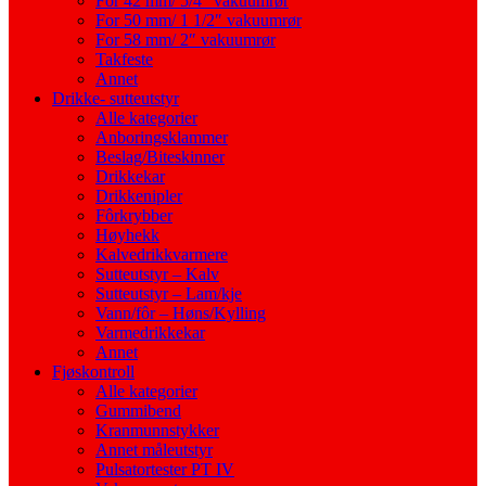
For 42 mm/ 5/4″ vakuumrør
For 50 mm/ 1 1/2″ vakuumrør
For 58 mm/ 2″ vakuumrør
Takfeste
Annet
Drikke- sutteutstyr
Alle kategorier
Anboringsklammer
Beslag/Biteskinner
Drikkekar
Drikkenipler
Fôrkrybber
Høyhekk
Kalvedrikkvarmere
Sutteutstyr – Kalv
Sutteutstyr – Lam/kje
Vann/fôr – Høns/Kylling
Varmedrikkekar
Annet
Fjøskontroll
Alle kategorier
Gummibend
Kranmunnstykker
Annet måleutstyr
Pulsatortester PT IV