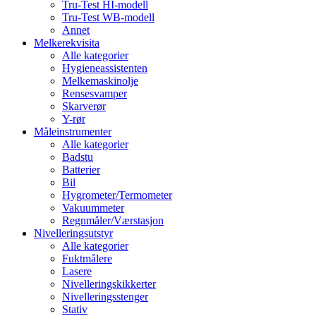
Tru-Test HI-modell
Tru-Test WB-modell
Annet
Melkerekvisita
Alle kategorier
Hygieneassistenten
Melkemaskinolje
Rensesvamper
Skarverør
Y-rør
Måleinstrumenter
Alle kategorier
Badstu
Batterier
Bil
Hygrometer/Termometer
Vakuummeter
Regnmåler/Værstasjon
Nivelleringsutstyr
Alle kategorier
Fuktmålere
Lasere
Nivelleringskikkerter
Nivelleringsstenger
Stativ