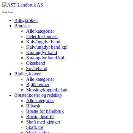
Skip
Skip
to
to
Open
Close
navigation
content
Billigkroken
Bindsler
Alle kategorier
Deler for bindsel
Kalv/ungdyr band
Kalv/ungdyr band kpl.
Ku/ungdyr band
Ku/ungdyr band kpl.
Okseband
Småfeband
Bjøller, klaver
Alle kategorier
Bjøllereimer
Messing/kopperbelagt
Børster,koster og redskap
Alle kategorier
Bilvask
Børste for håndbruk
Børste, løsdrift
Skaft med gjenger
Skaft, tre
Skaft, andre