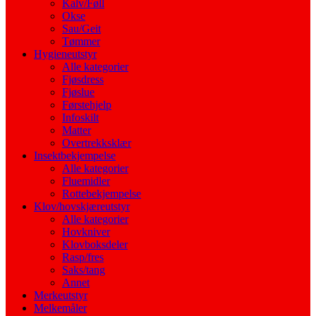
Kalv/Føll
Okse
Sau/Geit
Tømmer
Hygieneutstyr
Alle kategorier
Fjøsdress
Fjøslue
Førstehjelp
Infoskilt
Matter
Overtrekksklær
Insektbekjempelse
Alle kategorier
Fluemidler
Rottebekjempelse
Klov/hovskjæreutstyr
Alle kategorier
Hovkniver
Klovboksdeler
Rasp/fres
Saks/tang
Annet
Merkeutstyr
Melkemåler