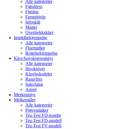
Alle kategorier
Fjøsdress
Fjøslue
Førstehjelp
Infoskilt
Matter
Overtrekksklær
Insektbekjempelse
Alle kategorier
Fluemidler
Rottebekjempelse
Klov/hovskjæreutstyr
Alle kategorier
Hovkniver
Klovboksdeler
Rasp/fres
Saks/tang
Annet
Merkeutstyr
Melkemåler
Alle kategorier
Prøveuttaker
Tru-Test FD-kombi
Tru-Test FD-modell
Tru-Test FV-modell