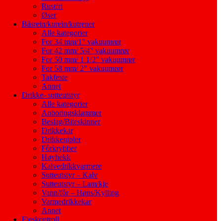
Rustfri
Øser
Båsrein/kurein/kutrener
Alle kategorier
For 34 mm/1″ vakuumrør
For 42 mm/ 5/4″ vakuumrør
For 50 mm/ 1 1/2″ vakuumrør
For 58 mm/ 2″ vakuumrør
Takfeste
Annet
Drikke- sutteutstyr
Alle kategorier
Anboringsklammer
Beslag/Biteskinner
Drikkekar
Drikkenipler
Fôrkrybber
Høyhekk
Kalvedrikkvarmere
Sutteutstyr – Kalv
Sutteutstyr – Lam/kje
Vann/fôr – Høns/Kylling
Varmedrikkekar
Annet
Fjøskontroll