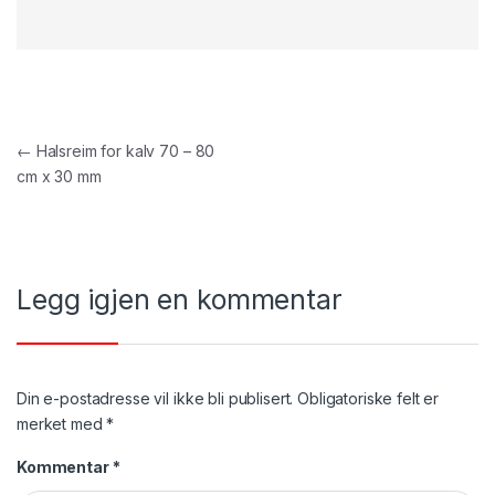
Innleggsnavigasjon
←
Halsreim for kalv 70 – 80
cm x 30 mm
Legg igjen en kommentar
Din e-postadresse vil ikke bli publisert.
Obligatoriske felt er
merket med
*
Kommentar
*