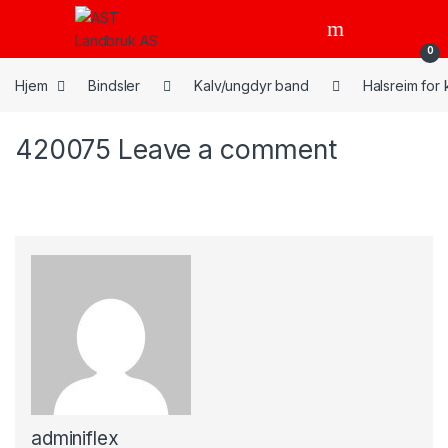
Skip to navigation
Skip to content
Open
0
Hjem
Bindsler
Kalv/ungdyr band
Halsreim for
420075
Leave a comment
adminiflex