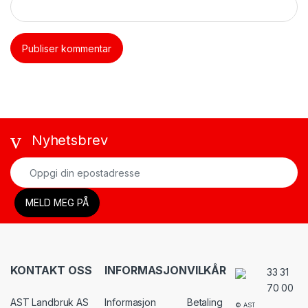
Nyhetsbrev
KONTAKT OSS
INFORMASJON
VILKÅR
33 31
70 00
AST Landbruk AS
Informasjon
Betaling
© AST