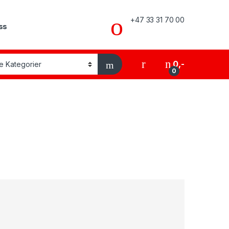
+47 33 31 70 00
ss
My Account
0
,-
0