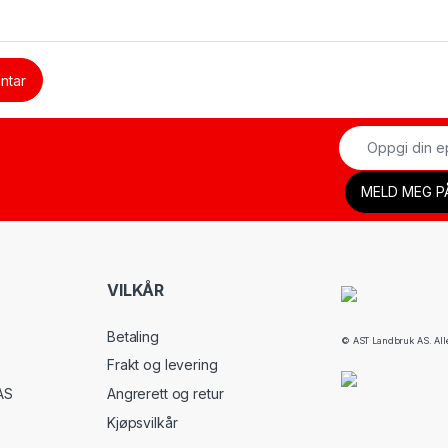
VILKÅR
Betaling
© AST Landbruk AS. Alle 
Frakt og levering
AS
Angrerett og retur
Kjøpsvilkår