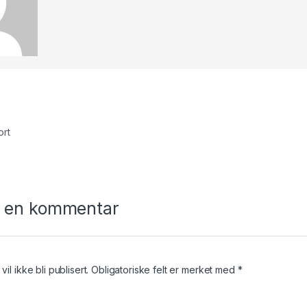
navigasjon
ort
n en kommentar
il ikke bli publisert.
Obligatoriske felt er merket med
*