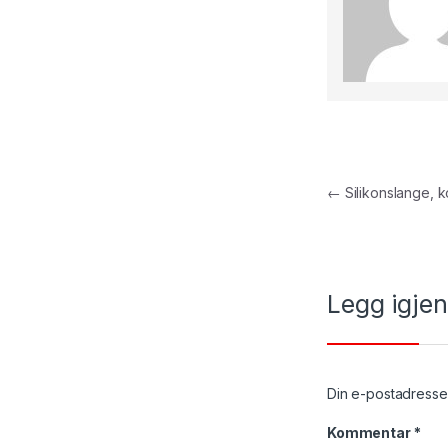
Innleggs
←
Silikonslange, k
Legg igje
Din e-postadresse v
Kommentar
*