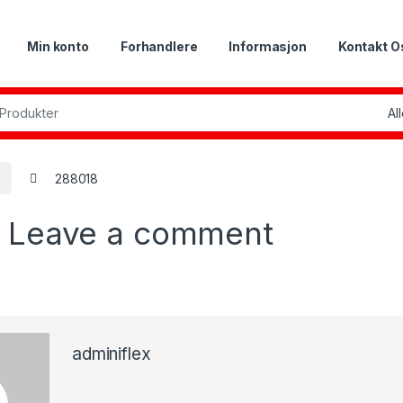
Min konto
Forhandlere
Informasjon
Kontakt O
or:
t
288018
8
Leave a comment
adminiflex