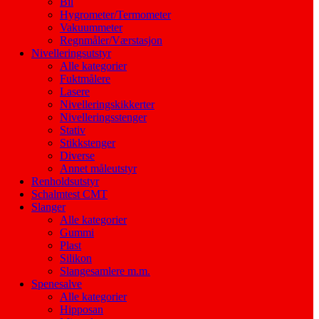
Bil
Hygrometer/Termometer
Vakuummeter
Regnmåler/Værstasjon
Nivelleringsutstyr
Alle kategorier
Fuktmålere
Lasere
Nivelleringskikkerter
Nivelleringsstenger
Stativ
Stikkstenger
Diverse
Annet måleutstyr
Renholdsutstyr
Schalmtest CMT
Slanger
Alle kategorier
Gummi
Plast
Silikon
Slangesamlere m.m.
Spenesalve
Alle kategorier
Hipposan