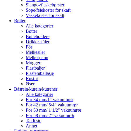
Slange-/flaskebørster
Sope/feiekoster for skaft
Vaskekoster for skaft
Bøtter
Alle kategorier
Bøtter
Bøtteholdere
Drikkeskåler
Fôr
Melkesiler
Melkespann
Mugger
Plastbaljer
Plastemballasje
Rustfri
Øser
Båsrein/kurein/kutrener
Alle kategorier
For 34 mm/1″ vakuumrør
For 42 mm/ 5/4″ vakuumrør
For 50 mm/ 1 1/2″ vakuumrør
For 58 mm/ 2″ vakuumrør
Takfeste
Annet