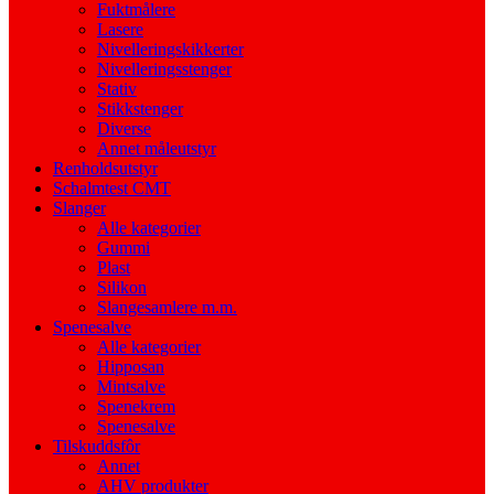
Fuktmålere
Lasere
Nivelleringskikkerter
Nivelleringsstenger
Stativ
Stikkstenger
Diverse
Annet måleutstyr
Renholdsutstyr
Schalmtest CMT
Slanger
Alle kategorier
Gummi
Plast
Silikon
Slangesamlere m.m.
Spenesalve
Alle kategorier
Hipposan
Mintsalve
Spenekrem
Spenesalve
Tilskuddsfôr
Annet
AHV produkter