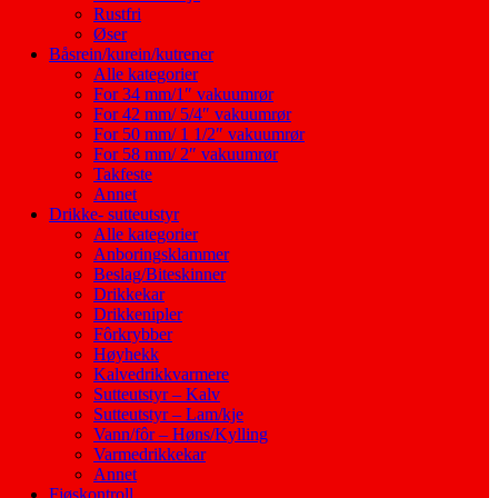
Rustfri
Øser
Båsrein/kurein/kutrener
Alle kategorier
For 34 mm/1″ vakuumrør
For 42 mm/ 5/4″ vakuumrør
For 50 mm/ 1 1/2″ vakuumrør
For 58 mm/ 2″ vakuumrør
Takfeste
Annet
Drikke- sutteutstyr
Alle kategorier
Anboringsklammer
Beslag/Biteskinner
Drikkekar
Drikkenipler
Fôrkrybber
Høyhekk
Kalvedrikkvarmere
Sutteutstyr – Kalv
Sutteutstyr – Lam/kje
Vann/fôr – Høns/Kylling
Varmedrikkekar
Annet
Fjøskontroll