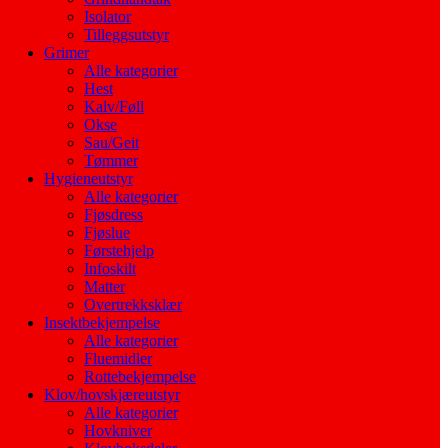
Isolator
Tilleggsutstyr
Grimer
Alle kategorier
Hest
Kalv/Føll
Okse
Sau/Geit
Tømmer
Hygieneutstyr
Alle kategorier
Fjøsdress
Fjøslue
Førstehjelp
Infoskilt
Matter
Overtrekksklær
Insektbekjempelse
Alle kategorier
Fluemidler
Rottebekjempelse
Klov/hovskjæreutstyr
Alle kategorier
Hovkniver