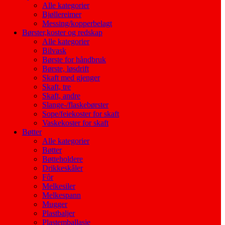
Alle kategorier
Bjøllereimer
Messing/kopperbelagt
Børster,koster og redskap
Alle kategorier
Bilvask
Børste for håndbruk
Børste, løsdrift
Skaft med gjenger
Skaft, tre
Skaft, andre
Slange-/flaskebørster
Sope/feiekoster for skaft
Vaskekoster for skaft
Bøtter
Alle kategorier
Bøtter
Bøtteholdere
Drikkeskåler
Fôr
Melkesiler
Melkespann
Mugger
Plastbaljer
Plastemballasje