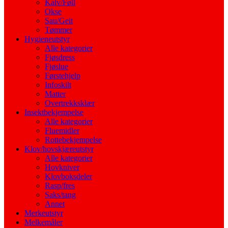
Kalv/Føll
Okse
Sau/Geit
Tømmer
Hygieneutstyr
Alle kategorier
Fjøsdress
Fjøslue
Førstehjelp
Infoskilt
Matter
Overtrekksklær
Insektbekjempelse
Alle kategorier
Fluemidler
Rottebekjempelse
Klov/hovskjæreutstyr
Alle kategorier
Hovkniver
Klovboksdeler
Rasp/fres
Saks/tang
Annet
Merkeutstyr
Melkemåler