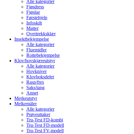
Alle kategorier
Fjøsdress
Fjøslue
Førstehjelp
Infoskilt
Matter
Overtrekksklær
Insektbekjempelse
Alle kategorier
Fluemidler
Rottebekjempelse
Klov/hovskjæreutstyr
Alle kategorier
Hovkniver
Klovboksdeler
Rasp/fres
Saks/tang
Annet
Merkeutstyr
Melkemåler
Alle kategorier
Prøveuttaker
Tru-Test FD-kombi
Tru-Test FD-modell
Tru-Test FV-modell