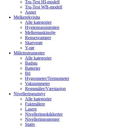
Tru-Test HI-modell
Tru-Test WB-modell
Annet
Melkerekvisita
Alle kategorier
Hygieneassistenten
Melkemaskinolje
Rensesvamper
Skarverør
Y-rør
Måleinstrumenter
Alle kategorier
Badstu
Batterier
Bil
Hygrometer/Termometer
Vakuummeter
Regnmåler/Værstasjon
Nivelleringsutstyr
Alle kategorier
Fuktmålere
Lasere
Nivelleringskikkerter
Nivelleringsstenger
Stativ