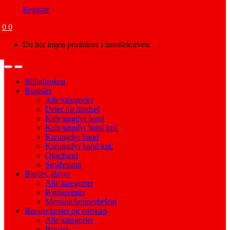
Register
0
0
Du har ingen produkter i handlekurven.
Open
Close
Billigkroken
Bindsler
Alle kategorier
Deler for bindsel
Kalv/ungdyr band
Kalv/ungdyr band kpl.
Ku/ungdyr band
Ku/ungdyr band kpl.
Okseband
Småfeband
Bjøller, klaver
Alle kategorier
Bjøllereimer
Messing/kopperbelagt
Børster,koster og redskap
Alle kategorier
Bilvask