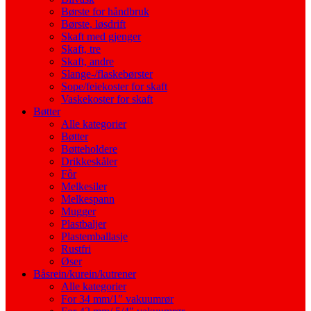
Børste for håndbruk
Børste, løsdrift
Skaft med gjenger
Skaft, tre
Skaft, andre
Slange-/flaskebørster
Sope/feiekoster for skaft
Vaskekoster for skaft
Bøtter
Alle kategorier
Bøtter
Bøtteholdere
Drikkeskåler
Fôr
Melkesiler
Melkespann
Mugger
Plastbaljer
Plastemballasje
Rustfri
Øser
Båsrein/kurein/kutrener
Alle kategorier
For 34 mm/1″ vakuumrør