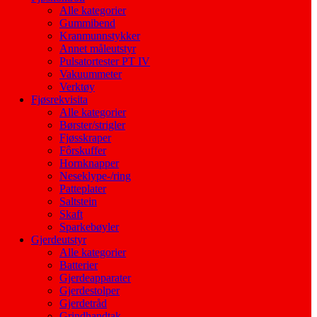
Alle kategorier
Gummibend
Kranmunnstykker
Annet måleutstyr
Pulsatortester PT IV
Vakuummeter
Verktøy
Fjøsrekvisita
Alle kategorier
Børster/strigler
Fjøsskraper
Fôrskuffer
Hornknapper
Neseklype-/ring
Patteplater
Saltstein
Skaft
Sparkebøyler
Gjerdeutstyr
Alle kategorier
Batterier
Gjerdeapparater
Gjerdestolper
Gjerdetråd
Grindhandtak