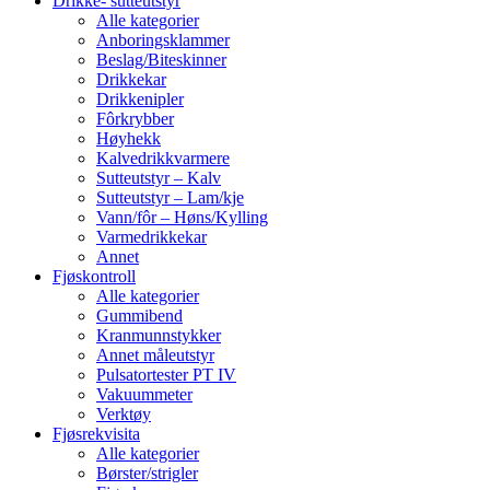
Drikke- sutteutstyr
Alle kategorier
Anboringsklammer
Beslag/Biteskinner
Drikkekar
Drikkenipler
Fôrkrybber
Høyhekk
Kalvedrikkvarmere
Sutteutstyr – Kalv
Sutteutstyr – Lam/kje
Vann/fôr – Høns/Kylling
Varmedrikkekar
Annet
Fjøskontroll
Alle kategorier
Gummibend
Kranmunnstykker
Annet måleutstyr
Pulsatortester PT IV
Vakuummeter
Verktøy
Fjøsrekvisita
Alle kategorier
Børster/strigler