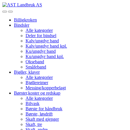
Skip
Skip
to
to
Open
Close
navigation
content
Billigkroken
Bindsler
Alle kategorier
Deler for bindsel
Kalv/ungdyr band
Kalv/ungdyr band kpl.
Ku/ungdyr band
Ku/ungdyr band kpl.
Okseband
Småfeband
Bjøller, klaver
Alle kategorier
Bjøllereimer
Messing/kopperbelagt
Børster,koster og redskap
Alle kategorier
Bilvask
Børste for håndbruk
Børste, løsdrift
Skaft med gjenger
Skaft, tre
Skaft, andre