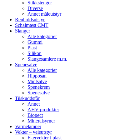
Stikkstenger
Diverse
Annet måleutstyr
Renholdsutstyr
Schalmtest CMT
Slanger
Alle kategorier
Gummi
Plast
Silikon
Slangesamlere m.m.
Spenesalve
Alle kategorier
Hipposan
Mintsalve
Spenekrem
Spenesalve
Tilskuddsfôr
Annet
AHV produkter
Biopect
Mineralsyrner
Varmelamper
Vekter – veieutstyr
Fjærvekter i plast