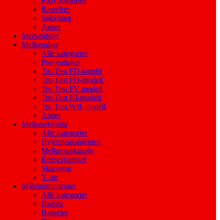
Klovboksdeler
Rasp/fres
Saks/tang
Annet
Merkeutstyr
Melkemåler
Alle kategorier
Prøveuttaker
Tru-Test FD-kombi
Tru-Test FD-modell
Tru-Test FV-modell
Tru-Test HI-modell
Tru-Test WB-modell
Annet
Melkerekvisita
Alle kategorier
Hygieneassistenten
Melkemaskinolje
Rensesvamper
Skarverør
Y-rør
Måleinstrumenter
Alle kategorier
Badstu
Batterier