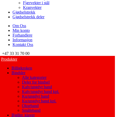
Fjærvekter i stål
Kranvekter
Gjødselstrekk
Gjødselstrekk deler
Om Oss
Min konto
Forhandlere
Informasjon
Kontakt Oss
+47 33 31 70 00
Produkter
Billigkroken
Bindsler
Alle kategorier
Deler for bindsel
Kalv/ungdyr band
Kalv/ungdyr band kpl.
Ku/ungdyr band
Ku/ungdyr band kpl.
Okseband
Småfeband
Bjøller, klaver