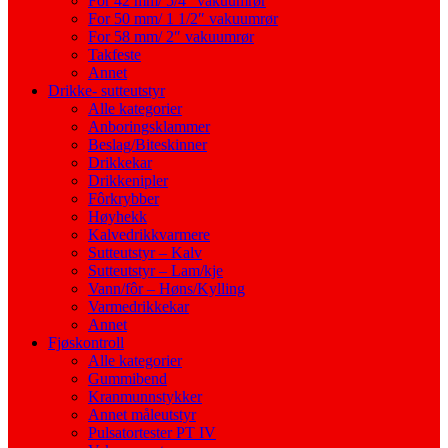
For 42 mm/ 5/4″ vakuumrør
For 50 mm/ 1 1/2″ vakuumrør
For 58 mm/ 2″ vakuumrør
Takfeste
Annet
Drikke- sutteutstyr
Alle kategorier
Anboringsklammer
Beslag/Biteskinner
Drikkekar
Drikkenipler
Fôrkrybber
Høyhekk
Kalvedrikkvarmere
Sutteutstyr – Kalv
Sutteutstyr – Lam/kje
Vann/fôr – Høns/Kylling
Varmedrikkekar
Annet
Fjøskontroll
Alle kategorier
Gummibend
Kranmunnstykker
Annet måleutstyr
Pulsatortester PT IV