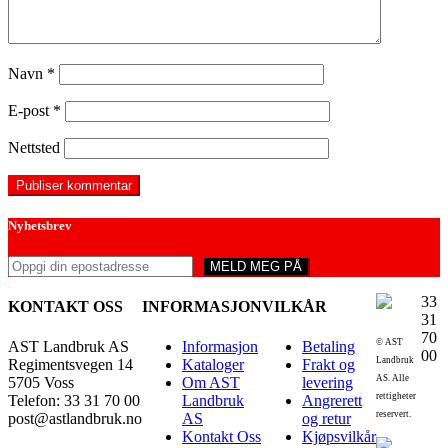
Navn
*
E-post
*
Nettsted
Nyhetsbrev
33
KONTAKT OSS
INFORMASJON
VILKÅR
31
70
© AST
AST Landbruk AS
Informasjon
Betaling
00
Landbruk
Regimentsvegen 14
Kataloger
Frakt og
AS. Alle
5705 Voss
Om AST
levering
rettigheter
Telefon: 33 31 70 00
Landbruk
Angrerett
reservert.
post@astlandbruk.no
AS
og retur
Kontakt Oss
Kjøpsvilkår