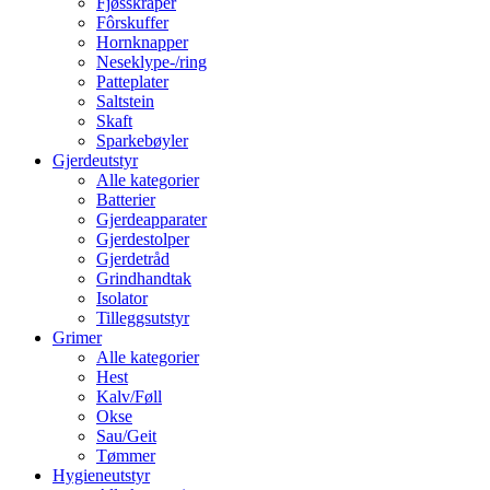
Fjøsskraper
Fôrskuffer
Hornknapper
Neseklype-/ring
Patteplater
Saltstein
Skaft
Sparkebøyler
Gjerdeutstyr
Alle kategorier
Batterier
Gjerdeapparater
Gjerdestolper
Gjerdetråd
Grindhandtak
Isolator
Tilleggsutstyr
Grimer
Alle kategorier
Hest
Kalv/Føll
Okse
Sau/Geit
Tømmer
Hygieneutstyr