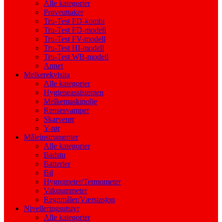
Alle kategorier
Prøveuttaker
Tru-Test FD-kombi
Tru-Test FD-modell
Tru-Test FV-modell
Tru-Test HI-modell
Tru-Test WB-modell
Annet
Melkerekvisita
Alle kategorier
Hygieneassistenten
Melkemaskinolje
Rensesvamper
Skarverør
Y-rør
Måleinstrumenter
Alle kategorier
Badstu
Batterier
Bil
Hygrometer/Termometer
Vakuummeter
Regnmåler/Værstasjon
Nivelleringsutstyr
Alle kategorier