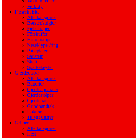
Vakuummeter
Verktøy
Fjøsrekvisita
Alle kategorier
Børster/strigler
Fjøsskraper
Fôrskuffer
Hornknapper
Neseklype-/ring
Patteplater
Saltstein
Skaft
Sparkebøyler
Gjerdeutstyr
Alle kategorier
Batterier
Gjerdeapparater
Gjerdestolper
Gjerdetråd
Grindhandtak
Isolator
Tilleggsutstyr
Grimer
Alle kategorier
Hest