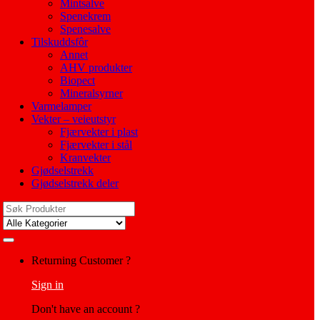
Mintsalve
Spenekrem
Spenesalve
Tilskuddsfôr
Annet
AHV produkter
Biopect
Mineralsyrner
Varmelamper
Vekter – veieutstyr
Fjærvekter i plast
Fjærvekter i stål
Kranvekter
Gjødselstrekk
Gjødselstrekk deler
Search
for:
My
Returning Customer ?
Account
Sign in
Don't have an account ?