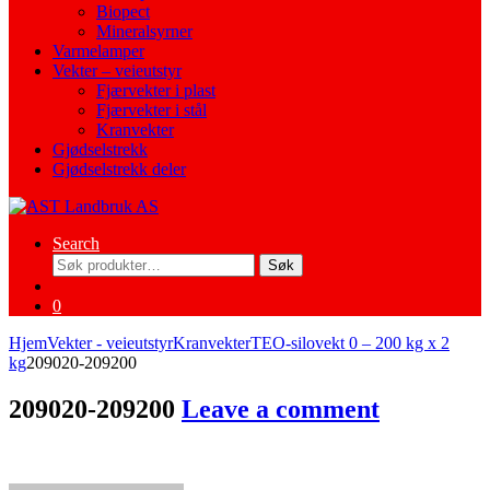
Biopect
Mineralsyrner
Varmelamper
Vekter – veieutstyr
Fjærvekter i plast
Fjærvekter i stål
Kranvekter
Gjødselstrekk
Gjødselstrekk deler
Search
Søk
Søk
etter:
0
Hjem
Vekter - veieutstyr
Kranvekter
TEO-silovekt 0 – 200 kg x 2
kg
209020-209200
209020-209200
Leave a comment