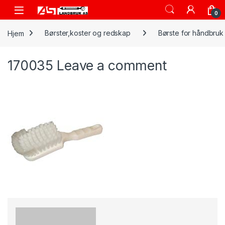
Skip to navigation
Skip to content
Open
0
Hjem
Børster,koster og redskap
Børste for håndbruk
170035
Leave a comment