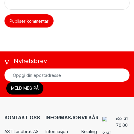
Nyhetsbrev
KONTAKT OSS
INFORMASJON
VILKÅR
33 31
70 00
AST Landbruk AS
Informasjon
Betaling
© AST