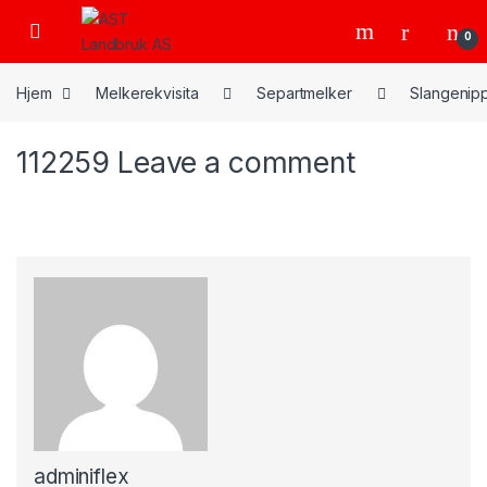
Skip to navigation
Skip to content
Open
0
Hjem
Melkerekvisita
Separtmelker
Slangenipp
112259
Leave a comment
adminiflex