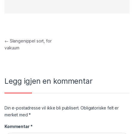
Innleggsnavigasjon
←
Slangenippel sort, for
vakuum
Legg igjen en kommentar
Din e-postadresse vil ikke bli publisert.
Obligatoriske felt er
merket med
*
Kommentar
*