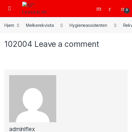
Skip to navigation
Skip to content
Open
0
Hjem
Melkerekvisita
Hygieneassistenten
Rekv
102004
Leave a comment
adminiflex