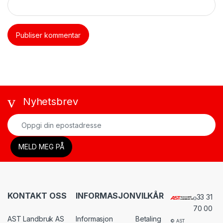
Nyhetsbrev
KONTAKT OSS
INFORMASJON
VILKÅR
33 31
70 00
AST Landbruk AS
Informasjon
Betaling
© AST