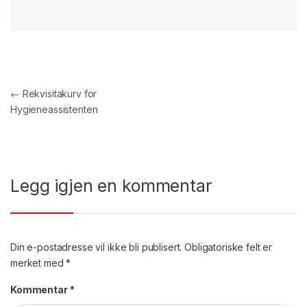
Innleggsnavigasjon
←
Rekvisitakurv for
Hygieneassistenten
Legg igjen en kommentar
Din e-postadresse vil ikke bli publisert.
Obligatoriske felt er
merket med
*
Kommentar
*