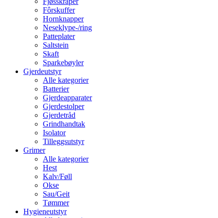
Fjøsskraper
Fôrskuffer
Hornknapper
Neseklype-/ring
Patteplater
Saltstein
Skaft
Sparkebøyler
Gjerdeutstyr
Alle kategorier
Batterier
Gjerdeapparater
Gjerdestolper
Gjerdetråd
Grindhandtak
Isolator
Tilleggsutstyr
Grimer
Alle kategorier
Hest
Kalv/Føll
Okse
Sau/Geit
Tømmer
Hygieneutstyr