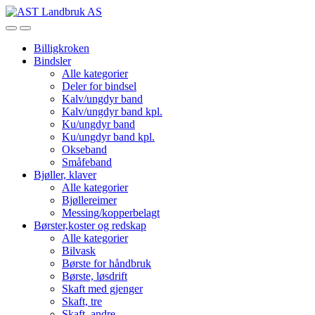
Skip
Skip
to
to
Open
Close
navigation
content
Billigkroken
Bindsler
Alle kategorier
Deler for bindsel
Kalv/ungdyr band
Kalv/ungdyr band kpl.
Ku/ungdyr band
Ku/ungdyr band kpl.
Okseband
Småfeband
Bjøller, klaver
Alle kategorier
Bjøllereimer
Messing/kopperbelagt
Børster,koster og redskap
Alle kategorier
Bilvask
Børste for håndbruk
Børste, løsdrift
Skaft med gjenger
Skaft, tre
Skaft, andre