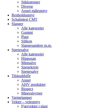
Stikkstenger
Diverse
Annet måleutstyr
Renholdsutstyr
Schalmtest CMT
Slanger
Alle kategorier
Gummi
Plast
Silikon
Slangesamlere m.m.
Spenesalve
Alle kategorier
Hipposan
Mintsalve
Spenekrem
Spenesalve
Tilskuddsfôr
Annet
AHV produkter
Biopect
Mineralsyrner
Varmelamper
Vekter – veieutstyr
Fjærvekter i plast