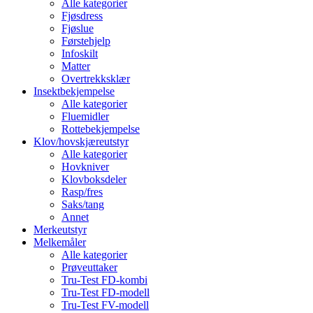
Alle kategorier
Fjøsdress
Fjøslue
Førstehjelp
Infoskilt
Matter
Overtrekksklær
Insektbekjempelse
Alle kategorier
Fluemidler
Rottebekjempelse
Klov/hovskjæreutstyr
Alle kategorier
Hovkniver
Klovboksdeler
Rasp/fres
Saks/tang
Annet
Merkeutstyr
Melkemåler
Alle kategorier
Prøveuttaker
Tru-Test FD-kombi
Tru-Test FD-modell
Tru-Test FV-modell