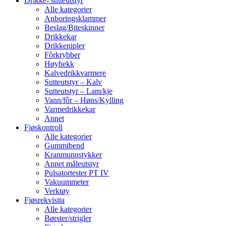
Drikke- sutteutstyr
Alle kategorier
Anboringsklammer
Beslag/Biteskinner
Drikkekar
Drikkenipler
Fôrkrybber
Høyhekk
Kalvedrikkvarmere
Sutteutstyr – Kalv
Sutteutstyr – Lam/kje
Vann/fôr – Høns/Kylling
Varmedrikkekar
Annet
Fjøskontroll
Alle kategorier
Gummibend
Kranmunnstykker
Annet måleutstyr
Pulsatortester PT IV
Vakuummeter
Verktøy
Fjøsrekvisita
Alle kategorier
Børster/strigler