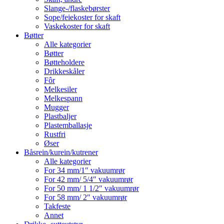
Slange-/flaskebørster
Sope/feiekoster for skaft
Vaskekoster for skaft
Bøtter
Alle kategorier
Bøtter
Bøtteholdere
Drikkeskåler
Fôr
Melkesiler
Melkespann
Mugger
Plastbaljer
Plastemballasje
Rustfri
Øser
Båsrein/kurein/kutrener
Alle kategorier
For 34 mm/1″ vakuumrør
For 42 mm/ 5/4″ vakuumrør
For 50 mm/ 1 1/2″ vakuumrør
For 58 mm/ 2″ vakuumrør
Takfeste
Annet