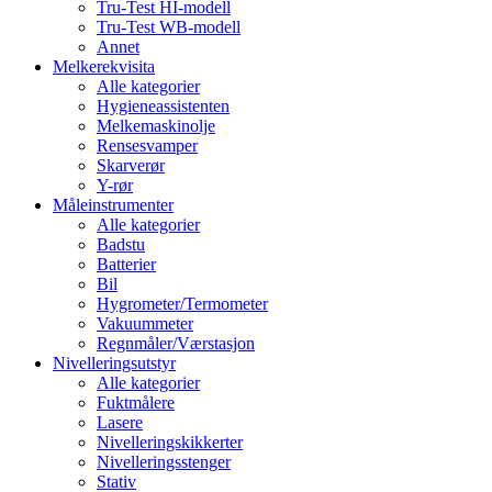
Tru-Test HI-modell
Tru-Test WB-modell
Annet
Melkerekvisita
Alle kategorier
Hygieneassistenten
Melkemaskinolje
Rensesvamper
Skarverør
Y-rør
Måleinstrumenter
Alle kategorier
Badstu
Batterier
Bil
Hygrometer/Termometer
Vakuummeter
Regnmåler/Værstasjon
Nivelleringsutstyr
Alle kategorier
Fuktmålere
Lasere
Nivelleringskikkerter
Nivelleringsstenger
Stativ