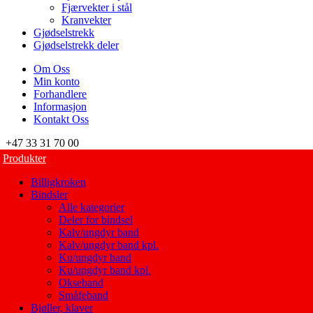
Fjærvekter i stål
Kranvekter
Gjødselstrekk
Gjødselstrekk deler
Om Oss
Min konto
Forhandlere
Informasjon
Kontakt Oss
+47 33 31 70 00
Produkter
Billigkroken
Bindsler
Alle kategorier
Deler for bindsel
Kalv/ungdyr band
Kalv/ungdyr band kpl.
Ku/ungdyr band
Ku/ungdyr band kpl.
Okseband
Småfeband
Bjøller, klaver