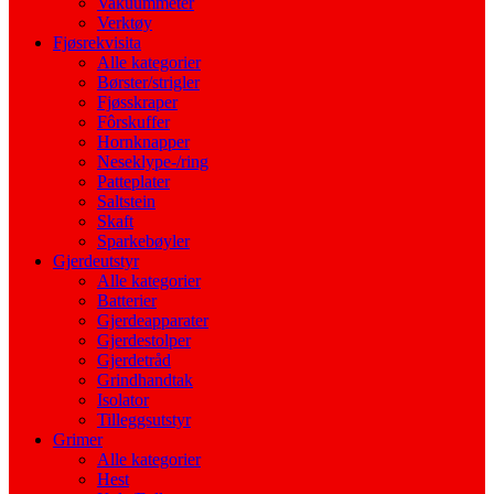
Vakuummeter
Verktøy
Fjøsrekvisita
Alle kategorier
Børster/strigler
Fjøsskraper
Fôrskuffer
Hornknapper
Neseklype-/ring
Patteplater
Saltstein
Skaft
Sparkebøyler
Gjerdeutstyr
Alle kategorier
Batterier
Gjerdeapparater
Gjerdestolper
Gjerdetråd
Grindhandtak
Isolator
Tilleggsutstyr
Grimer
Alle kategorier
Hest