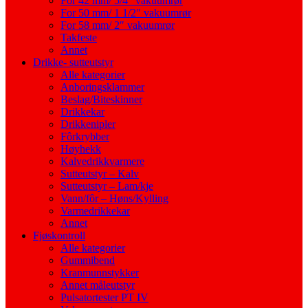
For 42 mm/ 5/4″ vakuumrør
For 50 mm/ 1 1/2″ vakuumrør
For 58 mm/ 2″ vakuumrør
Takfeste
Annet
Drikke- sutteutstyr
Alle kategorier
Anboringsklammer
Beslag/Biteskinner
Drikkekar
Drikkenipler
Fôrkrybber
Høyhekk
Kalvedrikkvarmere
Sutteutstyr – Kalv
Sutteutstyr – Lam/kje
Vann/fôr – Høns/Kylling
Varmedrikkekar
Annet
Fjøskontroll
Alle kategorier
Gummibend
Kranmunnstykker
Annet måleutstyr
Pulsatortester PT IV