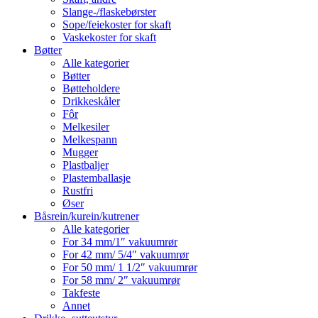
Slange-/flaskebørster
Sope/feiekoster for skaft
Vaskekoster for skaft
Bøtter
Alle kategorier
Bøtter
Bøtteholdere
Drikkeskåler
Fôr
Melkesiler
Melkespann
Mugger
Plastbaljer
Plastemballasje
Rustfri
Øser
Båsrein/kurein/kutrener
Alle kategorier
For 34 mm/1″ vakuumrør
For 42 mm/ 5/4″ vakuumrør
For 50 mm/ 1 1/2″ vakuumrør
For 58 mm/ 2″ vakuumrør
Takfeste
Annet