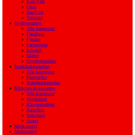
Kalv/Føll
Okse
Sau/Geit
Tømmer
Hygieneutstyr
Alle kategorier
Fjøsdress
Fjøslue
Førstehjelp
Infoskilt
Matter
Overtrekksklær
Insektbekjempelse
Alle kategorier
Fluemidler
Rottebekjempelse
Klov/hovskjæreutstyr
Alle kategorier
Hovkniver
Klovboksdeler
Rasp/fres
Saks/tang
Annet
Merkeutstyr
Melkemåler