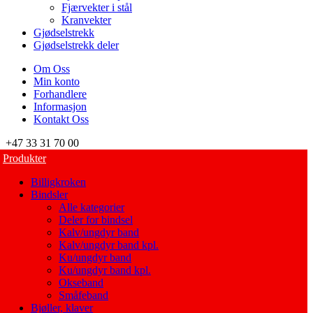
Fjærvekter i stål
Kranvekter
Gjødselstrekk
Gjødselstrekk deler
Om Oss
Min konto
Forhandlere
Informasjon
Kontakt Oss
+47 33 31 70 00
Produkter
Billigkroken
Bindsler
Alle kategorier
Deler for bindsel
Kalv/ungdyr band
Kalv/ungdyr band kpl.
Ku/ungdyr band
Ku/ungdyr band kpl.
Okseband
Småfeband
Bjøller, klaver