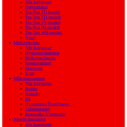
Alle kategorier
Prøveuttaker
Tru-Test FD-kombi
Tru-Test FD-modell
Tru-Test FV-modell
Tru-Test HI-modell
Tru-Test WB-modell
Annet
Melkerekvisita
Alle kategorier
Hygieneassistenten
Melkemaskinolje
Rensesvamper
Skarverør
Y-rør
Måleinstrumenter
Alle kategorier
Badstu
Batterier
Bil
Hygrometer/Termometer
Vakuummeter
Regnmåler/Værstasjon
Nivelleringsutstyr
Alle kategorier