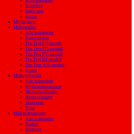
Klovboksdeler
Rasp/fres
Saks/tang
Annet
Merkeutstyr
Melkemåler
Alle kategorier
Prøveuttaker
Tru-Test FD-kombi
Tru-Test FD-modell
Tru-Test FV-modell
Tru-Test HI-modell
Tru-Test WB-modell
Annet
Melkerekvisita
Alle kategorier
Hygieneassistenten
Melkemaskinolje
Rensesvamper
Skarverør
Y-rør
Måleinstrumenter
Alle kategorier
Badstu
Batterier