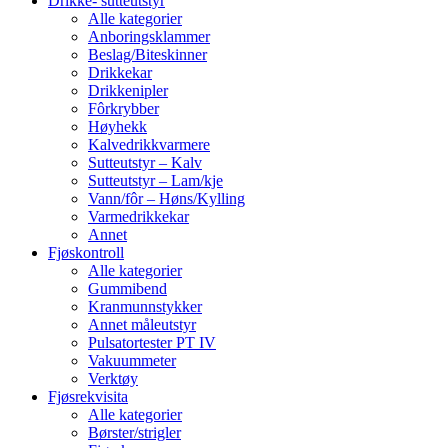
Drikke- sutteutstyr
Alle kategorier
Anboringsklammer
Beslag/Biteskinner
Drikkekar
Drikkenipler
Fôrkrybber
Høyhekk
Kalvedrikkvarmere
Sutteutstyr – Kalv
Sutteutstyr – Lam/kje
Vann/fôr – Høns/Kylling
Varmedrikkekar
Annet
Fjøskontroll
Alle kategorier
Gummibend
Kranmunnstykker
Annet måleutstyr
Pulsatortester PT IV
Vakuummeter
Verktøy
Fjøsrekvisita
Alle kategorier
Børster/strigler