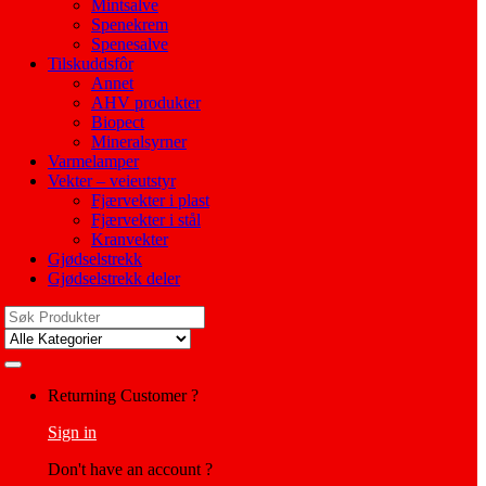
Mintsalve
Spenekrem
Spenesalve
Tilskuddsfôr
Annet
AHV produkter
Biopect
Mineralsyrner
Varmelamper
Vekter – veieutstyr
Fjærvekter i plast
Fjærvekter i stål
Kranvekter
Gjødselstrekk
Gjødselstrekk deler
Search
for:
My
Returning Customer ?
Account
Sign in
Don't have an account ?