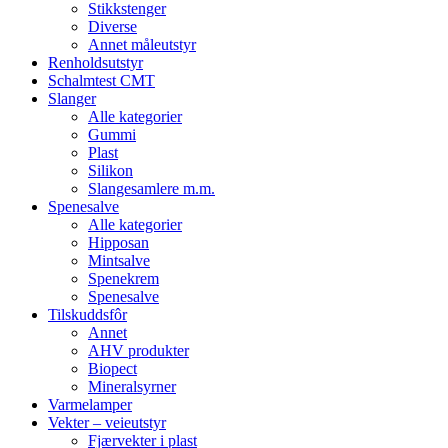
Stikkstenger
Diverse
Annet måleutstyr
Renholdsutstyr
Schalmtest CMT
Slanger
Alle kategorier
Gummi
Plast
Silikon
Slangesamlere m.m.
Spenesalve
Alle kategorier
Hipposan
Mintsalve
Spenekrem
Spenesalve
Tilskuddsfôr
Annet
AHV produkter
Biopect
Mineralsyrner
Varmelamper
Vekter – veieutstyr
Fjærvekter i plast