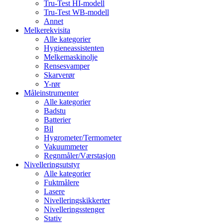
Tru-Test HI-modell
Tru-Test WB-modell
Annet
Melkerekvisita
Alle kategorier
Hygieneassistenten
Melkemaskinolje
Rensesvamper
Skarverør
Y-rør
Måleinstrumenter
Alle kategorier
Badstu
Batterier
Bil
Hygrometer/Termometer
Vakuummeter
Regnmåler/Værstasjon
Nivelleringsutstyr
Alle kategorier
Fuktmålere
Lasere
Nivelleringskikkerter
Nivelleringsstenger
Stativ