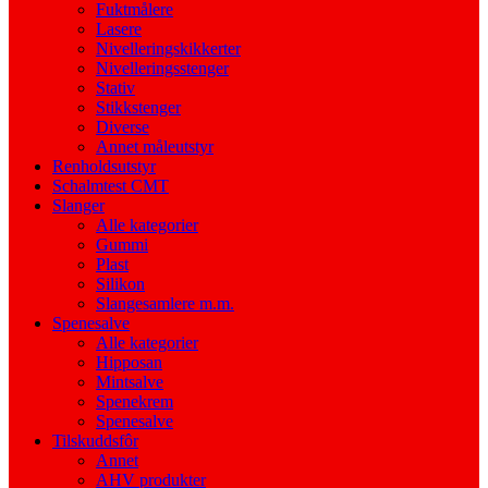
Fuktmålere
Lasere
Nivelleringskikkerter
Nivelleringsstenger
Stativ
Stikkstenger
Diverse
Annet måleutstyr
Renholdsutstyr
Schalmtest CMT
Slanger
Alle kategorier
Gummi
Plast
Silikon
Slangesamlere m.m.
Spenesalve
Alle kategorier
Hipposan
Mintsalve
Spenekrem
Spenesalve
Tilskuddsfôr
Annet
AHV produkter