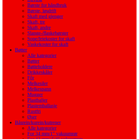
Børste for håndbruk
Børste, løsdrift
Skaft med gjenger
Skaft, tre
Skaft, andre
Slange-/flaskebørster
Sope/feiekoster for skaft
Vaskekoster for skaft
Bøtter
Alle kategorier
Bøtter
Bøtteholdere
Drikkeskåler
Fôr
Melkesiler
Melkespann
Mugger
Plastbaljer
Plastemballasje
Rustfri
Øser
Båsrein/kurein/kutrener
Alle kategorier
For 34 mm/1″ vakuumrør