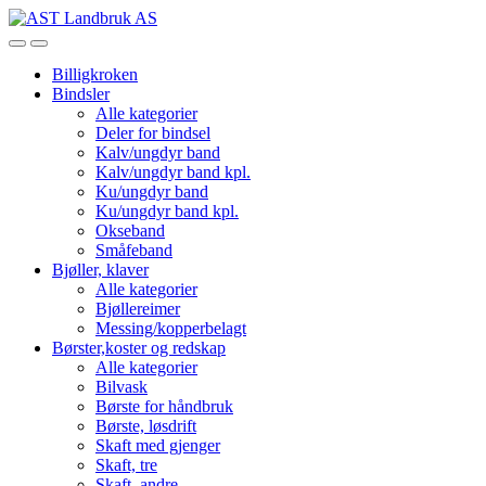
Skip
Skip
to
to
Open
Close
navigation
content
Billigkroken
Bindsler
Alle kategorier
Deler for bindsel
Kalv/ungdyr band
Kalv/ungdyr band kpl.
Ku/ungdyr band
Ku/ungdyr band kpl.
Okseband
Småfeband
Bjøller, klaver
Alle kategorier
Bjøllereimer
Messing/kopperbelagt
Børster,koster og redskap
Alle kategorier
Bilvask
Børste for håndbruk
Børste, løsdrift
Skaft med gjenger
Skaft, tre
Skaft, andre