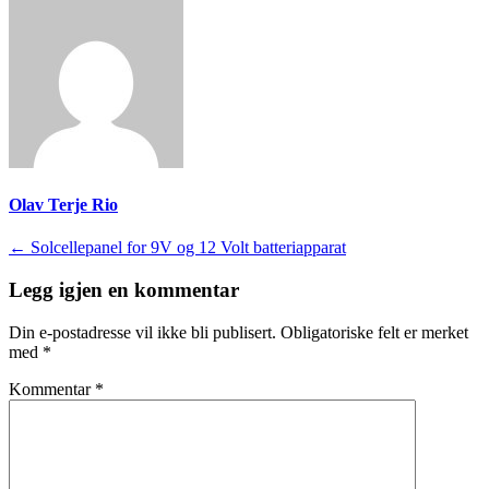
Olav Terje Rio
Innleggsnavigasjon
←
Solcellepanel for 9V og 12 Volt batteriapparat
Legg igjen en kommentar
Din e-postadresse vil ikke bli publisert.
Obligatoriske felt er merket
med
*
Kommentar
*