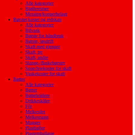
Alle kategorier
Bjøllereimer
Messing/kopperbelagt
Børster,koster og redskap
Alle kategorier
Bilvask
Børste for håndbruk
Børste, løsdrift
Skaft med gjenger
Skaft, tre
Skaft, andre
Slange-/flaskebørster
Sope/feiekoster for skaft
Vaskekoster for skaft
Bøtter
Alle kategorier
Bøtter
Bøtteholdere
Drikkeskåler
Fôr
Melkesiler
Melkespann
Mugger
Plastbaljer
Plastemballasje