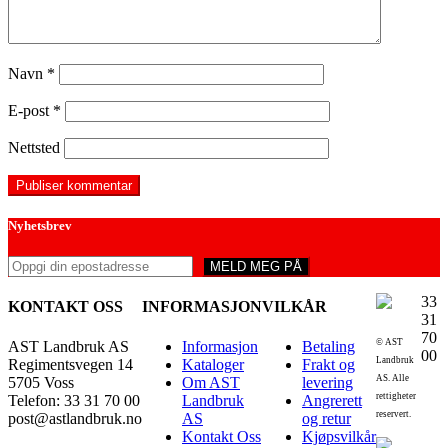
Navn
*
E-post
*
Nettsted
Nyhetsbrev
33
KONTAKT OSS
INFORMASJON
VILKÅR
31
70
© AST
AST Landbruk AS
Informasjon
Betaling
00
Landbruk
Regimentsvegen 14
Kataloger
Frakt og
AS. Alle
5705 Voss
Om AST
levering
rettigheter
Telefon: 33 31 70 00
Landbruk
Angrerett
reservert.
post@astlandbruk.no
AS
og retur
Kontakt Oss
Kjøpsvilkår