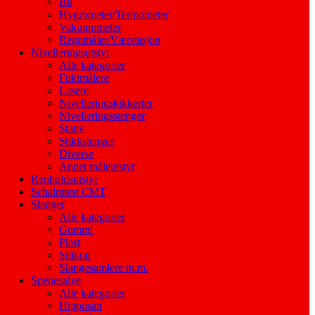
Bil
Hygrometer/Termometer
Vakuummeter
Regnmåler/Værstasjon
Nivelleringsutstyr
Alle kategorier
Fuktmålere
Lasere
Nivelleringskikkerter
Nivelleringsstenger
Stativ
Stikkstenger
Diverse
Annet måleutstyr
Renholdsutstyr
Schalmtest CMT
Slanger
Alle kategorier
Gummi
Plast
Silikon
Slangesamlere m.m.
Spenesalve
Alle kategorier
Hipposan