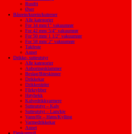
Rustfri
Øser
Båsrein/kurein/kutrener
Alle kategorier
For 34 mm/1″ vakuumrør
For 42 mm/ 5/4″ vakuumrør
For 50 mm/ 1 1/2″ vakuumrør
For 58 mm/ 2″ vakuumrør
Takfeste
Annet
Drikke- sutteutstyr
Alle kategorier
Anboringsklammer
Beslag/Biteskinner
Drikkekar
Drikkenipler
Fôrkrybber
Høyhekk
Kalvedrikkvarmere
Sutteutstyr – Kalv
Sutteutstyr – Lam/kje
Vann/fôr – Høns/Kylling
Varmedrikkekar
Annet
Fjøskontroll