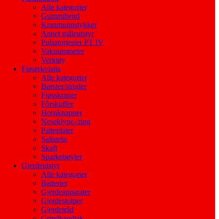
Alle kategorier
Gummibend
Kranmunnstykker
Annet måleutstyr
Pulsatortester PT IV
Vakuummeter
Verktøy
Fjøsrekvisita
Alle kategorier
Børster/strigler
Fjøsskraper
Fôrskuffer
Hornknapper
Neseklype-/ring
Patteplater
Saltstein
Skaft
Sparkebøyler
Gjerdeutstyr
Alle kategorier
Batterier
Gjerdeapparater
Gjerdestolper
Gjerdetråd
Grindhandtak