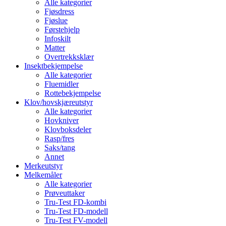
Alle kategorier
Fjøsdress
Fjøslue
Førstehjelp
Infoskilt
Matter
Overtrekksklær
Insektbekjempelse
Alle kategorier
Fluemidler
Rottebekjempelse
Klov/hovskjæreutstyr
Alle kategorier
Hovkniver
Klovboksdeler
Rasp/fres
Saks/tang
Annet
Merkeutstyr
Melkemåler
Alle kategorier
Prøveuttaker
Tru-Test FD-kombi
Tru-Test FD-modell
Tru-Test FV-modell