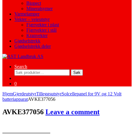
Biopect
Mineralsyrner
Varmelamper
Vekter – veieutstyr
Fjærvekter i plast
Fjærvekter i stål
Kranvekter
Gjødselstrekk
Gjødselstrekk deler
Search
Søk
Søk
etter:
0
Hjem
Gjerdeutstyr
Tilleggsutstyr
Solcellepanel for 9V og 12 Volt
batteriapparat
AVKE377056
AVKE377056
Leave a comment