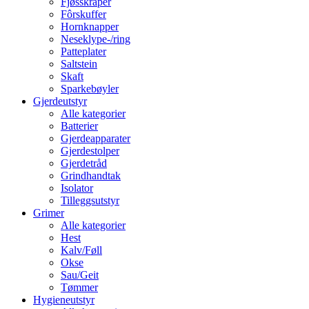
Fjøsskraper
Fôrskuffer
Hornknapper
Neseklype-/ring
Patteplater
Saltstein
Skaft
Sparkebøyler
Gjerdeutstyr
Alle kategorier
Batterier
Gjerdeapparater
Gjerdestolper
Gjerdetråd
Grindhandtak
Isolator
Tilleggsutstyr
Grimer
Alle kategorier
Hest
Kalv/Føll
Okse
Sau/Geit
Tømmer
Hygieneutstyr