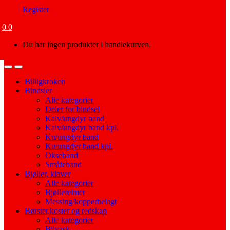
Register
0
0
Du har ingen produkter i handlekurven.
Open
Close
Billigkroken
Bindsler
Alle kategorier
Deler for bindsel
Kalv/ungdyr band
Kalv/ungdyr band kpl.
Ku/ungdyr band
Ku/ungdyr band kpl.
Okseband
Småfeband
Bjøller, klaver
Alle kategorier
Bjøllereimer
Messing/kopperbelagt
Børster,koster og redskap
Alle kategorier
Bilvask