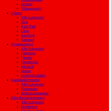
Isolator
Tilleggsutstyr
Grimer
Alle kategorier
Hest
Kalv/Føll
Okse
Sau/Geit
Tømmer
Hygieneutstyr
Alle kategorier
Fjøsdress
Fjøslue
Førstehjelp
Infoskilt
Matter
Overtrekksklær
Insektbekjempelse
Alle kategorier
Fluemidler
Rottebekjempelse
Klov/hovskjæreutstyr
Alle kategorier
Hovkniver