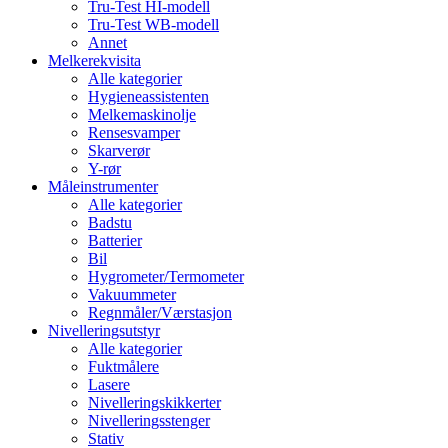
Tru-Test HI-modell
Tru-Test WB-modell
Annet
Melkerekvisita
Alle kategorier
Hygieneassistenten
Melkemaskinolje
Rensesvamper
Skarverør
Y-rør
Måleinstrumenter
Alle kategorier
Badstu
Batterier
Bil
Hygrometer/Termometer
Vakuummeter
Regnmåler/Værstasjon
Nivelleringsutstyr
Alle kategorier
Fuktmålere
Lasere
Nivelleringskikkerter
Nivelleringsstenger
Stativ