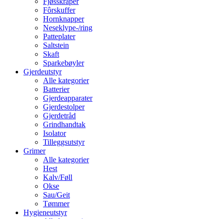
Fjøsskraper
Fôrskuffer
Hornknapper
Neseklype-/ring
Patteplater
Saltstein
Skaft
Sparkebøyler
Gjerdeutstyr
Alle kategorier
Batterier
Gjerdeapparater
Gjerdestolper
Gjerdetråd
Grindhandtak
Isolator
Tilleggsutstyr
Grimer
Alle kategorier
Hest
Kalv/Føll
Okse
Sau/Geit
Tømmer
Hygieneutstyr