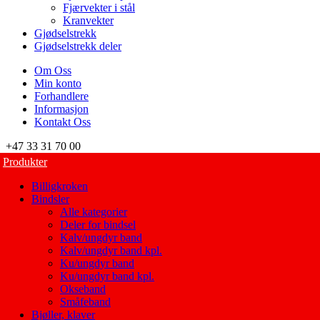
Fjærvekter i stål
Kranvekter
Gjødselstrekk
Gjødselstrekk deler
Om Oss
Min konto
Forhandlere
Informasjon
Kontakt Oss
+47 33 31 70 00
Produkter
Billigkroken
Bindsler
Alle kategorier
Deler for bindsel
Kalv/ungdyr band
Kalv/ungdyr band kpl.
Ku/ungdyr band
Ku/ungdyr band kpl.
Okseband
Småfeband
Bjøller, klaver