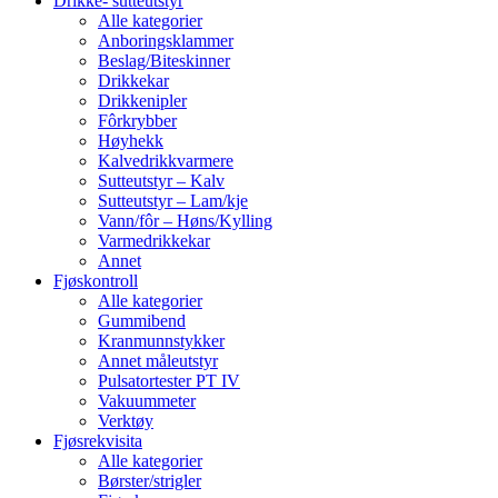
Drikke- sutteutstyr
Alle kategorier
Anboringsklammer
Beslag/Biteskinner
Drikkekar
Drikkenipler
Fôrkrybber
Høyhekk
Kalvedrikkvarmere
Sutteutstyr – Kalv
Sutteutstyr – Lam/kje
Vann/fôr – Høns/Kylling
Varmedrikkekar
Annet
Fjøskontroll
Alle kategorier
Gummibend
Kranmunnstykker
Annet måleutstyr
Pulsatortester PT IV
Vakuummeter
Verktøy
Fjøsrekvisita
Alle kategorier
Børster/strigler