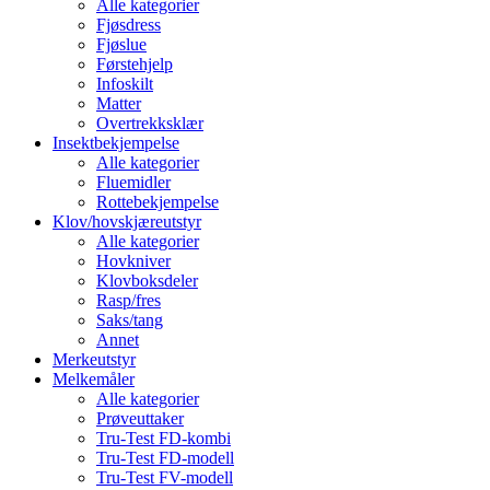
Alle kategorier
Fjøsdress
Fjøslue
Førstehjelp
Infoskilt
Matter
Overtrekksklær
Insektbekjempelse
Alle kategorier
Fluemidler
Rottebekjempelse
Klov/hovskjæreutstyr
Alle kategorier
Hovkniver
Klovboksdeler
Rasp/fres
Saks/tang
Annet
Merkeutstyr
Melkemåler
Alle kategorier
Prøveuttaker
Tru-Test FD-kombi
Tru-Test FD-modell
Tru-Test FV-modell