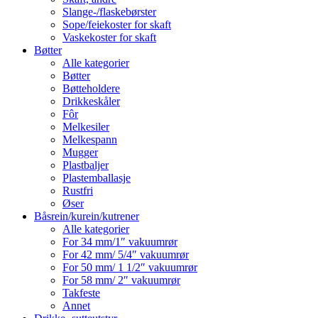
Slange-/flaskebørster
Sope/feiekoster for skaft
Vaskekoster for skaft
Bøtter
Alle kategorier
Bøtter
Bøtteholdere
Drikkeskåler
Fôr
Melkesiler
Melkespann
Mugger
Plastbaljer
Plastemballasje
Rustfri
Øser
Båsrein/kurein/kutrener
Alle kategorier
For 34 mm/1″ vakuumrør
For 42 mm/ 5/4″ vakuumrør
For 50 mm/ 1 1/2″ vakuumrør
For 58 mm/ 2″ vakuumrør
Takfeste
Annet