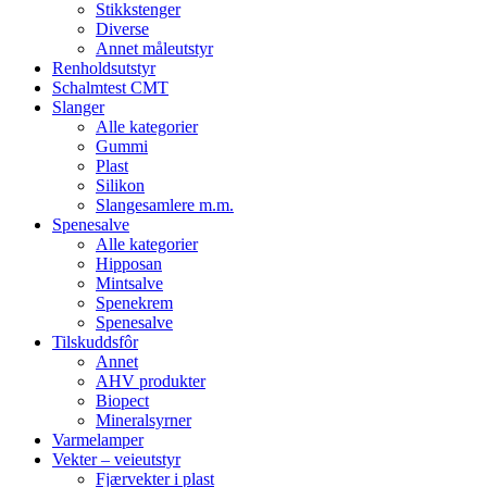
Stikkstenger
Diverse
Annet måleutstyr
Renholdsutstyr
Schalmtest CMT
Slanger
Alle kategorier
Gummi
Plast
Silikon
Slangesamlere m.m.
Spenesalve
Alle kategorier
Hipposan
Mintsalve
Spenekrem
Spenesalve
Tilskuddsfôr
Annet
AHV produkter
Biopect
Mineralsyrner
Varmelamper
Vekter – veieutstyr
Fjærvekter i plast