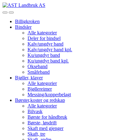
Skip
Skip
to
to
Open
Close
navigation
content
Billigkroken
Bindsler
Alle kategorier
Deler for bindsel
Kalv/ungdyr band
Kalv/ungdyr band kpl.
Ku/ungdyr band
Ku/ungdyr band kpl.
Okseband
Småfeband
Bjøller, klaver
Alle kategorier
Bjøllereimer
Messing/kopperbelagt
Børster,koster og redskap
Alle kategorier
Bilvask
Børste for håndbruk
Børste, løsdrift
Skaft med gjenger
Skaft, tre
Skaft, andre