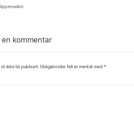
navigasjon
klippemaskin
n en kommentar
il ikke bli publisert.
Obligatoriske felt er merket med
*