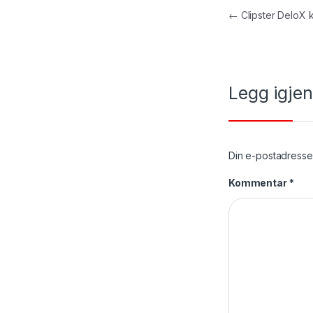
Innleggs
←
Clipster DeloX 
Legg igje
Din e-postadresse v
Kommentar
*