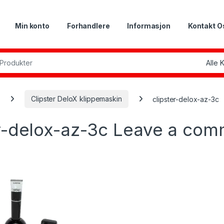
Min konto
Forhandlere
Informasjon
Kontakt O
or:
Clipster DeloX klippemaskin
clipster-delox-az-3c
er-delox-az-3c
Leave a com