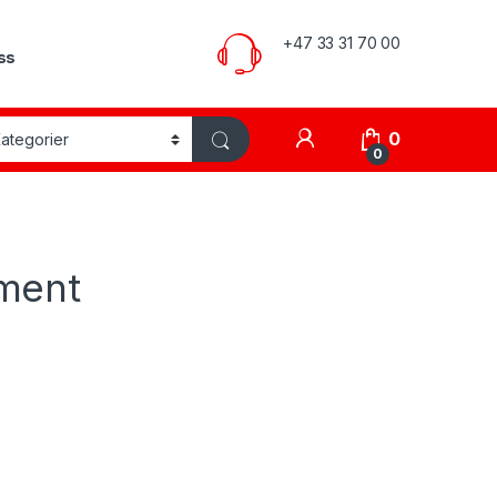
+47 33 31 70 00
ss
My Account
0
0
ment