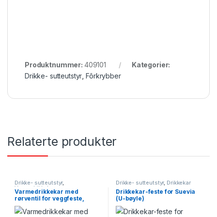
Produktnummer:
409101
Kategorier:
Drikke- sutteutstyr
,
Fôrkrybber
Relaterte produkter
Drikke- sutteutstyr
,
Drikke- sutteutstyr
,
Drikkekar
Varmedrikkekar
Varmedrikkekar med
Drikkekar-feste for Suevia
rørventil for veggfeste,
(U-bøyle)
valgfri topp/bunninntak