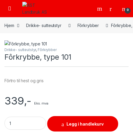
Skip to navigation
Skip to content
Open
0
Hjem
Drikke- sutteutstyr
Fôrkrybber
Fôrkrybbe, 
Drikke- sutteutstyr
,
Fôrkrybber
Fôrkrybbe, type 101
Fôrtro til hest og gris
339
,-
Eks. mva
Fôrkrybbe, type 101 quantity
Legg i handlekurv