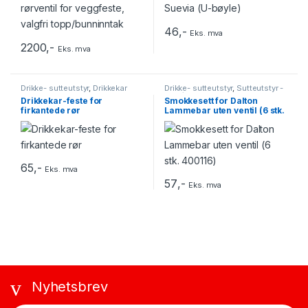
46
,-
Eks. mva
2200
,-
Eks. mva
Drikke- sutteutstyr
,
Drikkekar
Drikke- sutteutstyr
,
Sutteutstyr -
Lam/kje
Drikkekar-feste for
Smokkesett for Dalton
firkantede rør
Lammebar uten ventil (6 stk.
400116)
65
,-
Eks. mva
57
,-
Eks. mva
Nyhetsbrev