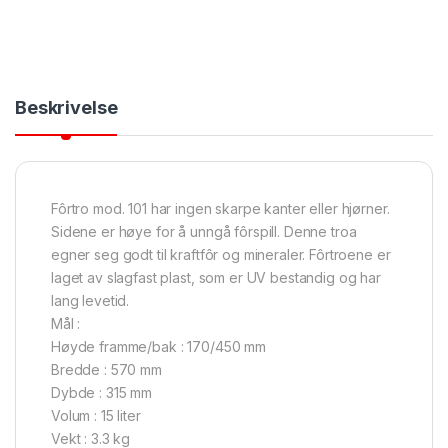
Beskrivelse
Fôrtro mod. 101 har ingen skarpe kanter eller hjørner.
Sidene er høye for å unngå fôrspill. Denne troa
egner seg godt til kraftfôr og mineraler. Fôrtroene er
laget av slagfast plast, som er UV bestandig og har
lang levetid.
Mål :
Høyde framme/bak : 170/450 mm
Bredde : 570 mm
Dybde : 315 mm
Volum : 15 liter
Vekt : 3.3 kg