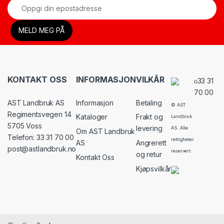
KONTAKT OSS
INFORMASJON
VILKÅR
33 31
70 00
AST Landbruk AS
Informasjon
Betaling
© AST
Regimentsvegen 14
Kataloger
Frakt og
Landbruk
5705 Voss
levering
AS. Alle
Om AST Landbruk
Telefon: 33 31 70 00
rettigheter
AS
Angrerett
post@astlandbruk.no
reservert.
og retur
Kontakt Oss
Kjøpsvilkår