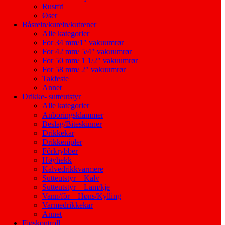
Rustfri
Øser
Båsrein/kurein/kutrener
Alle kategorier
For 34 mm/1″ vakuumrør
For 42 mm/ 5/4″ vakuumrør
For 50 mm/ 1 1/2″ vakuumrør
For 58 mm/ 2″ vakuumrør
Takfeste
Annet
Drikke- sutteutstyr
Alle kategorier
Anboringsklammer
Beslag/Biteskinner
Drikkekar
Drikkenipler
Fôrkrybber
Høyhekk
Kalvedrikkvarmere
Sutteutstyr – Kalv
Sutteutstyr – Lam/kje
Vann/fôr – Høns/Kylling
Varmedrikkekar
Annet
Fjøskontroll