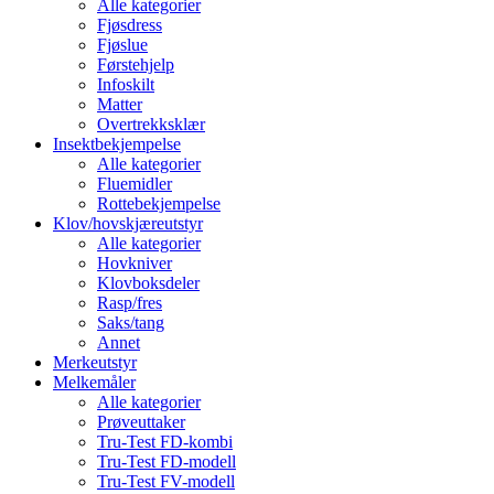
Alle kategorier
Fjøsdress
Fjøslue
Førstehjelp
Infoskilt
Matter
Overtrekksklær
Insektbekjempelse
Alle kategorier
Fluemidler
Rottebekjempelse
Klov/hovskjæreutstyr
Alle kategorier
Hovkniver
Klovboksdeler
Rasp/fres
Saks/tang
Annet
Merkeutstyr
Melkemåler
Alle kategorier
Prøveuttaker
Tru-Test FD-kombi
Tru-Test FD-modell
Tru-Test FV-modell