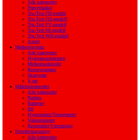
Alle kategorier
Prøveuttaker
Tru-Test FD-kombi
Tru-Test FD-modell
Tru-Test FV-modell
Tru-Test HI-modell
Tru-Test WB-modell
Annet
Melkerekvisita
Alle kategorier
Hygieneassistenten
Melkemaskinolje
Rensesvamper
Skarverør
Y-rør
Måleinstrumenter
Alle kategorier
Badstu
Batterier
Bil
Hygrometer/Termometer
Vakuummeter
Regnmåler/Værstasjon
Nivelleringsutstyr
Alle kategorier