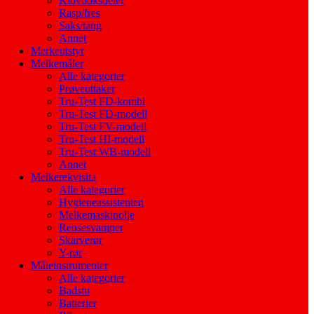
Klovboksdeler
Rasp/fres
Saks/tang
Annet
Merkeutstyr
Melkemåler
Alle kategorier
Prøveuttaker
Tru-Test FD-kombi
Tru-Test FD-modell
Tru-Test FV-modell
Tru-Test HI-modell
Tru-Test WB-modell
Annet
Melkerekvisita
Alle kategorier
Hygieneassistenten
Melkemaskinolje
Rensesvamper
Skarverør
Y-rør
Måleinstrumenter
Alle kategorier
Badstu
Batterier