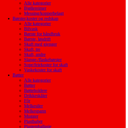
Alle kategorier
Bjøllereimer
Messing/kopperbelagt
Børster,koster og redskap
Alle kategorier
Bilvask
Børste for håndbruk
Børste, løsdrift
Skaft med gjenger
Skaft, tre
Skaft, andre
Slange-/flaskebørster
Sope/feiekoster for skaft
Vaskekoster for skaft
Bøtter
Alle kategorier
Bøtter
Bøtteholdere
Drikkeskåler
Fôr
Melkesiler
Melkespann
Mugger
Plastbaljer
Plastemballasje