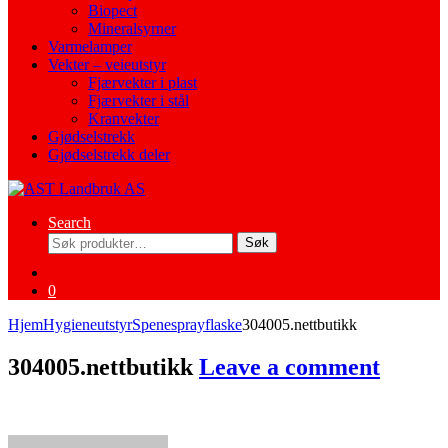
Biopect
Mineralsyrner
Varmelamper
Vekter – veieutstyr
Fjærvekter i plast
Fjærvekter i stål
Kranvekter
Gjødselstrekk
Gjødselstrekk deler
Search
Søk
Søk
etter:
0
Hjem
Hygieneutstyr
Spenesprayflaske
304005.nettbutikk
304005.nettbutikk
Leave a comment