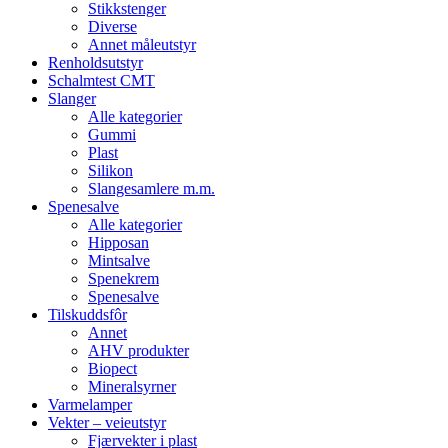
Stikkstenger
Diverse
Annet måleutstyr
Renholdsutstyr
Schalmtest CMT
Slanger
Alle kategorier
Gummi
Plast
Silikon
Slangesamlere m.m.
Spenesalve
Alle kategorier
Hipposan
Mintsalve
Spenekrem
Spenesalve
Tilskuddsfôr
Annet
AHV produkter
Biopect
Mineralsyrner
Varmelamper
Vekter – veieutstyr
Fjærvekter i plast