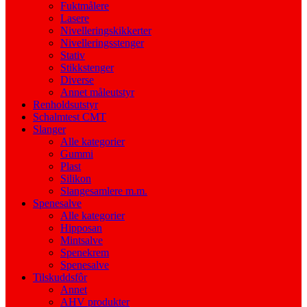
Fuktmålere
Lasere
Nivelleringskikkerter
Nivelleringsstenger
Stativ
Stikkstenger
Diverse
Annet måleutstyr
Renholdsutstyr
Schalmtest CMT
Slanger
Alle kategorier
Gummi
Plast
Silikon
Slangesamlere m.m.
Spenesalve
Alle kategorier
Hipposan
Mintsalve
Spenekrem
Spenesalve
Tilskuddsfôr
Annet
AHV produkter