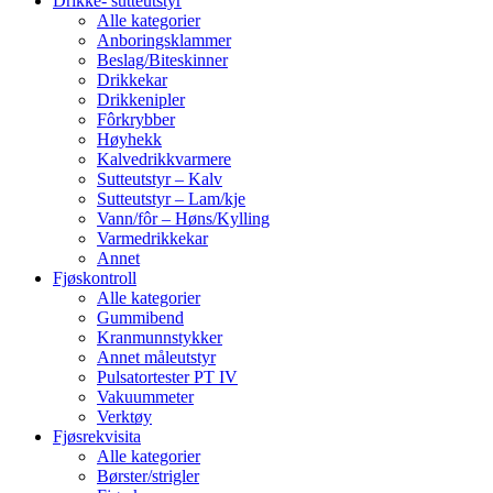
Drikke- sutteutstyr
Alle kategorier
Anboringsklammer
Beslag/Biteskinner
Drikkekar
Drikkenipler
Fôrkrybber
Høyhekk
Kalvedrikkvarmere
Sutteutstyr – Kalv
Sutteutstyr – Lam/kje
Vann/fôr – Høns/Kylling
Varmedrikkekar
Annet
Fjøskontroll
Alle kategorier
Gummibend
Kranmunnstykker
Annet måleutstyr
Pulsatortester PT IV
Vakuummeter
Verktøy
Fjøsrekvisita
Alle kategorier
Børster/strigler