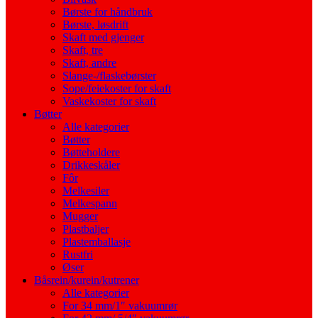
Børste for håndbruk
Børste, løsdrift
Skaft med gjenger
Skaft, tre
Skaft, andre
Slange-/flaskebørster
Sope/feiekoster for skaft
Vaskekoster for skaft
Bøtter
Alle kategorier
Bøtter
Bøtteholdere
Drikkeskåler
Fôr
Melkesiler
Melkespann
Mugger
Plastbaljer
Plastemballasje
Rustfri
Øser
Båsrein/kurein/kutrener
Alle kategorier
For 34 mm/1″ vakuumrør