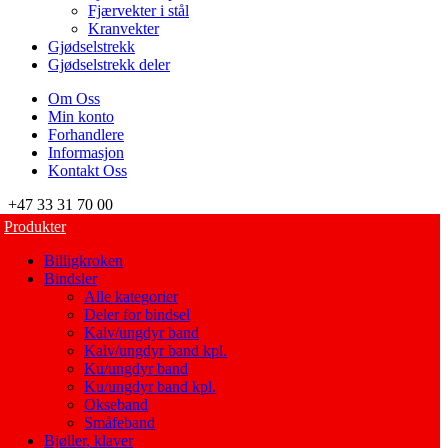
Fjærvekter i stål
Kranvekter
Gjødselstrekk
Gjødselstrekk deler
Om Oss
Min konto
Forhandlere
Informasjon
Kontakt Oss
+47 33 31 70 00
Produkter
Billigkroken
Bindsler
Alle kategorier
Deler for bindsel
Kalv/ungdyr band
Kalv/ungdyr band kpl.
Ku/ungdyr band
Ku/ungdyr band kpl.
Okseband
Småfeband
Bjøller, klaver