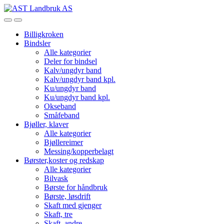
Skip
Skip
to
to
Open
Close
navigation
content
Billigkroken
Bindsler
Alle kategorier
Deler for bindsel
Kalv/ungdyr band
Kalv/ungdyr band kpl.
Ku/ungdyr band
Ku/ungdyr band kpl.
Okseband
Småfeband
Bjøller, klaver
Alle kategorier
Bjøllereimer
Messing/kopperbelagt
Børster,koster og redskap
Alle kategorier
Bilvask
Børste for håndbruk
Børste, løsdrift
Skaft med gjenger
Skaft, tre
Skaft, andre