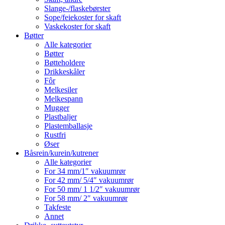
Slange-/flaskebørster
Sope/feiekoster for skaft
Vaskekoster for skaft
Bøtter
Alle kategorier
Bøtter
Bøtteholdere
Drikkeskåler
Fôr
Melkesiler
Melkespann
Mugger
Plastbaljer
Plastemballasje
Rustfri
Øser
Båsrein/kurein/kutrener
Alle kategorier
For 34 mm/1″ vakuumrør
For 42 mm/ 5/4″ vakuumrør
For 50 mm/ 1 1/2″ vakuumrør
For 58 mm/ 2″ vakuumrør
Takfeste
Annet