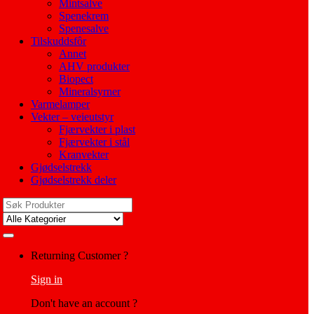
Mintsalve
Spenekrem
Spenesalve
Tilskuddsfôr
Annet
AHV produkter
Biopect
Mineralsyrner
Varmelamper
Vekter – veieutstyr
Fjærvekter i plast
Fjærvekter i stål
Kranvekter
Gjødselstrekk
Gjødselstrekk deler
Search
for:
My
Returning Customer ?
Account
Sign in
Don't have an account ?