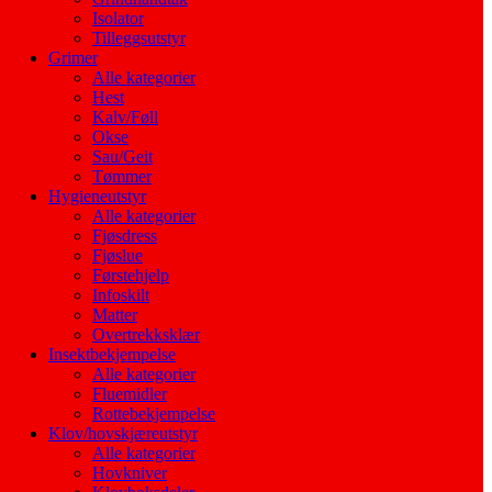
Isolator
Tilleggsutstyr
Grimer
Alle kategorier
Hest
Kalv/Føll
Okse
Sau/Geit
Tømmer
Hygieneutstyr
Alle kategorier
Fjøsdress
Fjøslue
Førstehjelp
Infoskilt
Matter
Overtrekksklær
Insektbekjempelse
Alle kategorier
Fluemidler
Rottebekjempelse
Klov/hovskjæreutstyr
Alle kategorier
Hovkniver