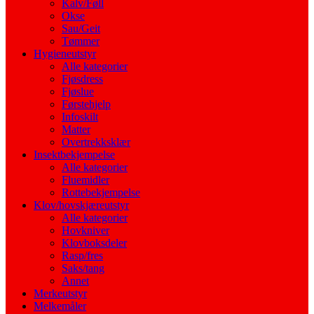
Kalv/Føll
Okse
Sau/Geit
Tømmer
Hygieneutstyr
Alle kategorier
Fjøsdress
Fjøslue
Førstehjelp
Infoskilt
Matter
Overtrekksklær
Insektbekjempelse
Alle kategorier
Fluemidler
Rottebekjempelse
Klov/hovskjæreutstyr
Alle kategorier
Hovkniver
Klovboksdeler
Rasp/fres
Saks/tang
Annet
Merkeutstyr
Melkemåler