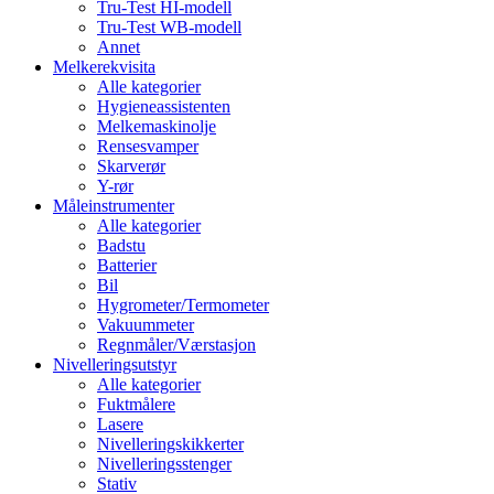
Tru-Test HI-modell
Tru-Test WB-modell
Annet
Melkerekvisita
Alle kategorier
Hygieneassistenten
Melkemaskinolje
Rensesvamper
Skarverør
Y-rør
Måleinstrumenter
Alle kategorier
Badstu
Batterier
Bil
Hygrometer/Termometer
Vakuummeter
Regnmåler/Værstasjon
Nivelleringsutstyr
Alle kategorier
Fuktmålere
Lasere
Nivelleringskikkerter
Nivelleringsstenger
Stativ