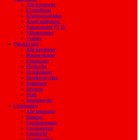
Alle kategorier
Gummibend
Kranmunnstykker
Annet måleutstyr
Pulsatortester PT IV
Vakuummeter
Verktøy
Fjøsrekvisita
Alle kategorier
Børster/strigler
Fjøsskraper
Fôrskuffer
Hornknapper
Neseklype-/ring
Patteplater
Saltstein
Skaft
Sparkebøyler
Gjerdeutstyr
Alle kategorier
Batterier
Gjerdeapparater
Gjerdestolper
Gjerdetråd
Grindhandtak