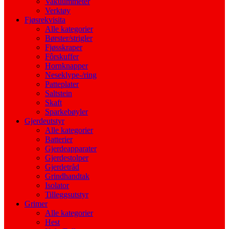
Vakuummeter
Verktøy
Fjøsrekvisita
Alle kategorier
Børster/strigler
Fjøsskraper
Fôrskuffer
Hornknapper
Neseklype-/ring
Patteplater
Saltstein
Skaft
Sparkebøyler
Gjerdeutstyr
Alle kategorier
Batterier
Gjerdeapparater
Gjerdestolper
Gjerdetråd
Grindhandtak
Isolator
Tilleggsutstyr
Grimer
Alle kategorier
Hest