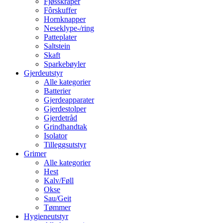
Fjøsskraper
Fôrskuffer
Hornknapper
Neseklype-/ring
Patteplater
Saltstein
Skaft
Sparkebøyler
Gjerdeutstyr
Alle kategorier
Batterier
Gjerdeapparater
Gjerdestolper
Gjerdetråd
Grindhandtak
Isolator
Tilleggsutstyr
Grimer
Alle kategorier
Hest
Kalv/Føll
Okse
Sau/Geit
Tømmer
Hygieneutstyr