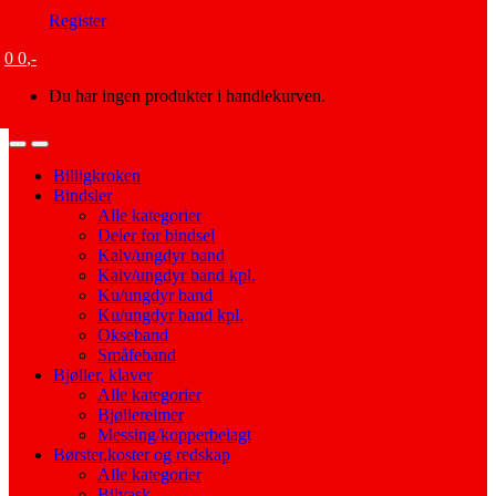
Register
0
0
,-
Du har ingen produkter i handlekurven.
Open
Close
Billigkroken
Bindsler
Alle kategorier
Deler for bindsel
Kalv/ungdyr band
Kalv/ungdyr band kpl.
Ku/ungdyr band
Ku/ungdyr band kpl.
Okseband
Småfeband
Bjøller, klaver
Alle kategorier
Bjøllereimer
Messing/kopperbelagt
Børster,koster og redskap
Alle kategorier
Bilvask