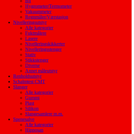
Bil
Hygrometer/Termometer
Vakuummeter
Regnmåler/Værstasjon
Nivelleringsutstyr
Alle kategorier
Fuktmålere
Lasere
Nivelleringskikkerter
Nivelleringsstenger
Stativ
Stikkstenger
Diverse
Annet måleutstyr
Renholdsutstyr
Schalmtest CMT
Slanger
Alle kategorier
Gummi
Plast
Silikon
Slangesamlere m.m.
Spenesalve
Alle kategorier
Hipposan