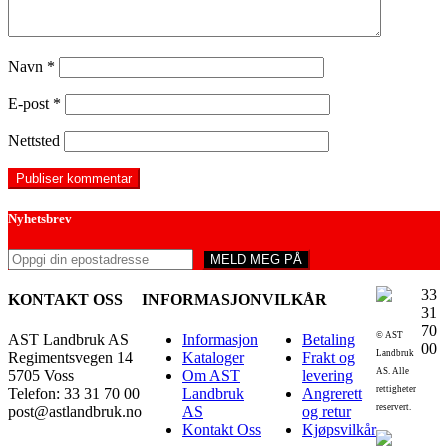
Navn
*
E-post
*
Nettsted
Nyhetsbrev
33
KONTAKT OSS
INFORMASJON
VILKÅR
31
70
© AST
AST Landbruk AS
Informasjon
Betaling
00
Landbruk
Regimentsvegen 14
Kataloger
Frakt og
AS. Alle
5705 Voss
Om AST
levering
rettigheter
Telefon: 33 31 70 00
Landbruk
Angrerett
reservert.
post@astlandbruk.no
AS
og retur
Kontakt Oss
Kjøpsvilkår