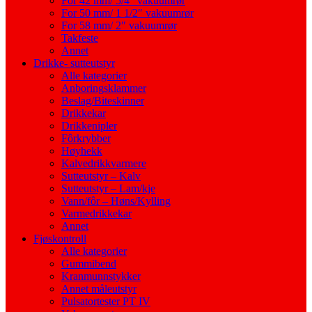
For 42 mm/ 5/4″ vakuumrør
For 50 mm/ 1 1/2″ vakuumrør
For 58 mm/ 2″ vakuumrør
Takfeste
Annet
Drikke- sutteutstyr
Alle kategorier
Anboringsklammer
Beslag/Biteskinner
Drikkekar
Drikkenipler
Fôrkrybber
Høyhekk
Kalvedrikkvarmere
Sutteutstyr – Kalv
Sutteutstyr – Lam/kje
Vann/fôr – Høns/Kylling
Varmedrikkekar
Annet
Fjøskontroll
Alle kategorier
Gummibend
Kranmunnstykker
Annet måleutstyr
Pulsatortester PT IV