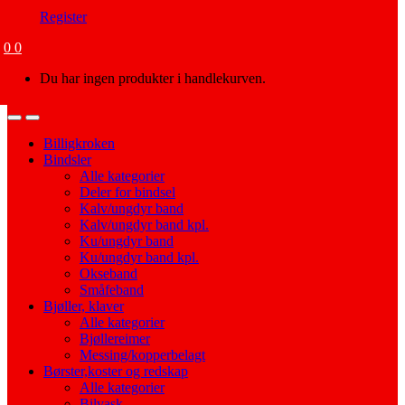
Register
0
0
Du har ingen produkter i handlekurven.
Open
Close
Billigkroken
Bindsler
Alle kategorier
Deler for bindsel
Kalv/ungdyr band
Kalv/ungdyr band kpl.
Ku/ungdyr band
Ku/ungdyr band kpl.
Okseband
Småfeband
Bjøller, klaver
Alle kategorier
Bjøllereimer
Messing/kopperbelagt
Børster,koster og redskap
Alle kategorier
Bilvask