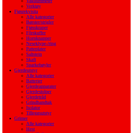
Vakuummeter
Verktøy
Fjøsrekvisita
Alle kategorier
Børster/strigler
Fjøsskraper
Fôrskuffer
Hornknapper
Neseklype-/ring
Patteplater
Saltstein
Skaft
Sparkebøyler
Gjerdeutstyr
Alle kategorier
Batterier
Gjerdeapparater
Gjerdestolper
Gjerdetråd
Grindhandtak
Isolator
Tilleggsutstyr
Grimer
Alle kategorier
Hest