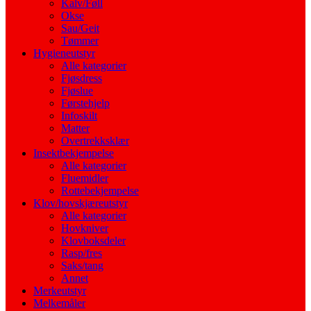
Kalv/Føll
Okse
Sau/Geit
Tømmer
Hygieneutstyr
Alle kategorier
Fjøsdress
Fjøslue
Førstehjelp
Infoskilt
Matter
Overtrekksklær
Insektbekjempelse
Alle kategorier
Fluemidler
Rottebekjempelse
Klov/hovskjæreutstyr
Alle kategorier
Hovkniver
Klovboksdeler
Rasp/fres
Saks/tang
Annet
Merkeutstyr
Melkemåler