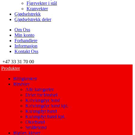
Fjærvekter i stål
Kranvekter
Gjødselstrekk
Gjødselstrekk deler
Om Oss
Min konto
Forhandlere
Informasjon
Kontakt Oss
+47 33 31 70 00
Produkter
Billigkroken
Bindsler
Alle kategorier
Deler for bindsel
Kalv/ungdyr band
Kalv/ungdyr band kpl.
Ku/ungdyr band
Ku/ungdyr band kpl.
Okseband
Småfeband
Bjøller, klaver