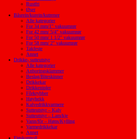
Rustfri
Øser
Båsrein/kurein/kutrener
Alle kategorier
For 34 mm/1″ vakuumrør
For 42 mm/ 5/4″ vakuumrør
For 50 mm/ 1 1/2″ vakuumrør
For 58 mm/ 2″ vakuumrør
Takfeste
Annet
Drikke- sutteutstyr
Alle kategorier
Anboringsklammer
Beslag/Biteskinner
Drikkekar
Drikkenipler
Fôrkrybber
Høyhekk
Kalvedrikkvarmere
Sutteutstyr – Kalv
Sutteutstyr – Lam/kje
Vann/fôr – Høns/Kylling
Varmedrikkekar
Annet
Fjøskontroll