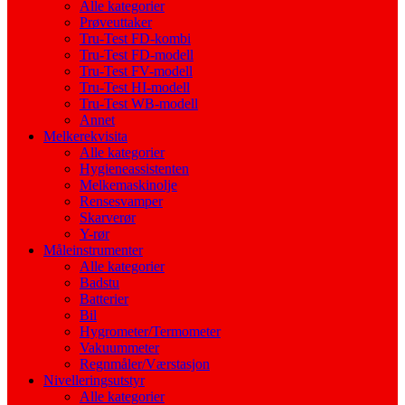
Alle kategorier
Prøveuttaker
Tru-Test FD-kombi
Tru-Test FD-modell
Tru-Test FV-modell
Tru-Test HI-modell
Tru-Test WB-modell
Annet
Melkerekvisita
Alle kategorier
Hygieneassistenten
Melkemaskinolje
Rensesvamper
Skarverør
Y-rør
Måleinstrumenter
Alle kategorier
Badstu
Batterier
Bil
Hygrometer/Termometer
Vakuummeter
Regnmåler/Værstasjon
Nivelleringsutstyr
Alle kategorier