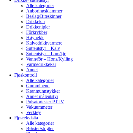
Drikke- sutteutstyr
Alle kategorier
Anboringsklammer
Beslag/Biteskinner
Drikkekar
Drikkenipler
Fôrkrybber
Høyhekk
Kalvedrikkvarmere
Sutteutstyr – Kalv
Sutteutstyr – Lam/kje
Vann/fôr – Høns/Kylling
Varmedrikkekar
Annet
Fjøskontroll
Alle kategorier
Gummibend
Kranmunnstykker
Annet måleutstyr
Pulsatortester PT IV
Vakuummeter
Verktøy
Fjøsrekvisita
Alle kategorier
Børster/strigler