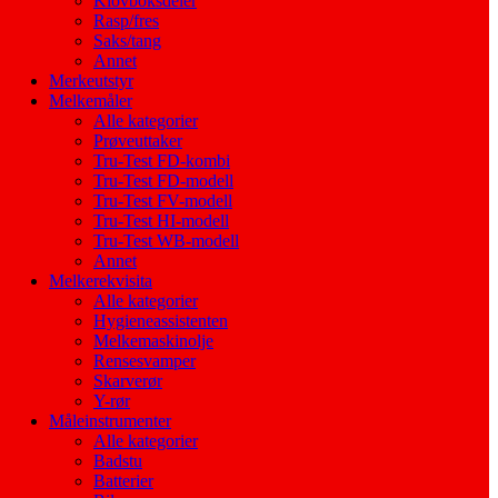
Klovboksdeler
Rasp/fres
Saks/tang
Annet
Merkeutstyr
Melkemåler
Alle kategorier
Prøveuttaker
Tru-Test FD-kombi
Tru-Test FD-modell
Tru-Test FV-modell
Tru-Test HI-modell
Tru-Test WB-modell
Annet
Melkerekvisita
Alle kategorier
Hygieneassistenten
Melkemaskinolje
Rensesvamper
Skarverør
Y-rør
Måleinstrumenter
Alle kategorier
Badstu
Batterier