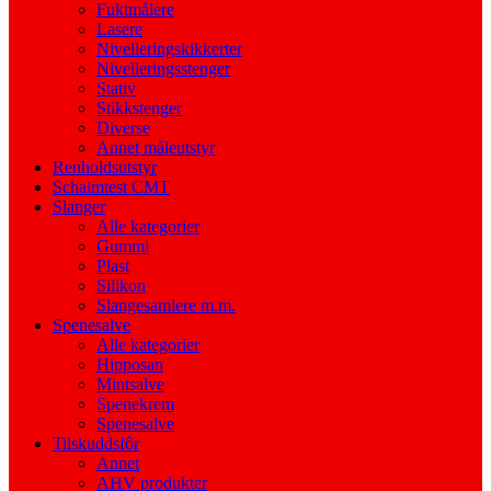
Fuktmålere
Lasere
Nivelleringskikkerter
Nivelleringsstenger
Stativ
Stikkstenger
Diverse
Annet måleutstyr
Renholdsutstyr
Schalmtest CMT
Slanger
Alle kategorier
Gummi
Plast
Silikon
Slangesamlere m.m.
Spenesalve
Alle kategorier
Hipposan
Mintsalve
Spenekrem
Spenesalve
Tilskuddsfôr
Annet
AHV produkter