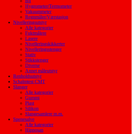
Bil
Hygrometer/Termometer
Vakuummeter
Regnmåler/Værstasjon
Nivelleringsutstyr
Alle kategorier
Fuktmålere
Lasere
Nivelleringskikkerter
Nivelleringsstenger
Stativ
Stikkstenger
Diverse
Annet måleutstyr
Renholdsutstyr
Schalmtest CMT
Slanger
Alle kategorier
Gummi
Plast
Silikon
Slangesamlere m.m.
Spenesalve
Alle kategorier
Hipposan