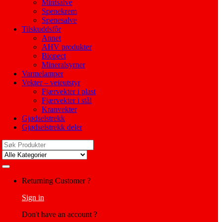
Mintsalve
Spenekrem
Spenesalve
Tilskuddsfôr
Annet
AHV produkter
Biopect
Mineralsyrner
Varmelamper
Vekter – veieutstyr
Fjærvekter i plast
Fjærvekter i stål
Kranvekter
Gjødselstrekk
Gjødselstrekk deler
Search
for:
My
Returning Customer ?
Account
Sign in
Don't have an account ?