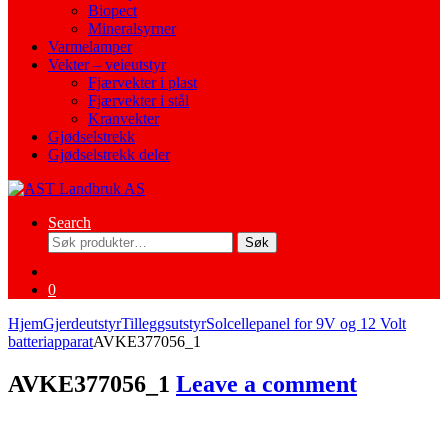
Biopect
Mineralsyrner
Varmelamper
Vekter – veieutstyr
Fjærvekter i plast
Fjærvekter i stål
Kranvekter
Gjødselstrekk
Gjødselstrekk deler
Search
Søk
Søk
etter:
0
Hjem
Gjerdeutstyr
Tilleggsutstyr
Solcellepanel for 9V og 12 Volt
batteriapparat
AVKE377056_1
AVKE377056_1
Leave a comment