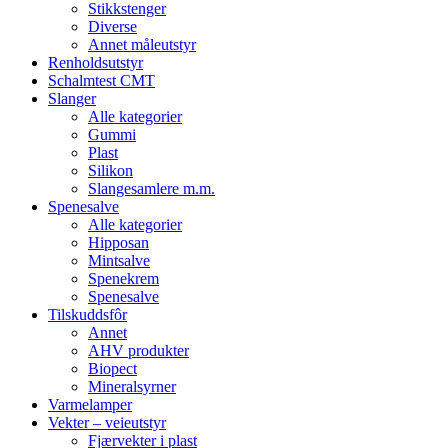
Stikkstenger
Diverse
Annet måleutstyr
Renholdsutstyr
Schalmtest CMT
Slanger
Alle kategorier
Gummi
Plast
Silikon
Slangesamlere m.m.
Spenesalve
Alle kategorier
Hipposan
Mintsalve
Spenekrem
Spenesalve
Tilskuddsfôr
Annet
AHV produkter
Biopect
Mineralsyrner
Varmelamper
Vekter – veieutstyr
Fjærvekter i plast