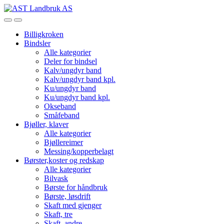
Skip
Skip
to
to
Open
Close
navigation
content
Billigkroken
Bindsler
Alle kategorier
Deler for bindsel
Kalv/ungdyr band
Kalv/ungdyr band kpl.
Ku/ungdyr band
Ku/ungdyr band kpl.
Okseband
Småfeband
Bjøller, klaver
Alle kategorier
Bjøllereimer
Messing/kopperbelagt
Børster,koster og redskap
Alle kategorier
Bilvask
Børste for håndbruk
Børste, løsdrift
Skaft med gjenger
Skaft, tre
Skaft, andre