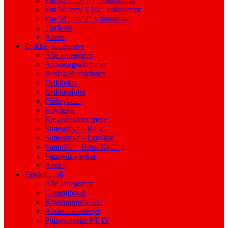
For 42 mm/ 5/4″ vakuumrør
For 50 mm/ 1 1/2″ vakuumrør
For 58 mm/ 2″ vakuumrør
Takfeste
Annet
Drikke- sutteutstyr
Alle kategorier
Anboringsklammer
Beslag/Biteskinner
Drikkekar
Drikkenipler
Fôrkrybber
Høyhekk
Kalvedrikkvarmere
Sutteutstyr – Kalv
Sutteutstyr – Lam/kje
Vann/fôr – Høns/Kylling
Varmedrikkekar
Annet
Fjøskontroll
Alle kategorier
Gummibend
Kranmunnstykker
Annet måleutstyr
Pulsatortester PT IV