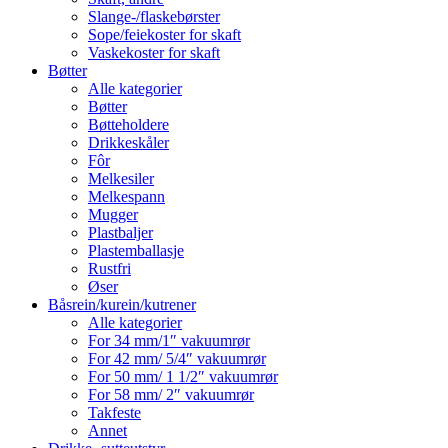
Slange-/flaskebørster
Sope/feiekoster for skaft
Vaskekoster for skaft
Bøtter
Alle kategorier
Bøtter
Bøtteholdere
Drikkeskåler
Fôr
Melkesiler
Melkespann
Mugger
Plastbaljer
Plastemballasje
Rustfri
Øser
Båsrein/kurein/kutrener
Alle kategorier
For 34 mm/1″ vakuumrør
For 42 mm/ 5/4″ vakuumrør
For 50 mm/ 1 1/2″ vakuumrør
For 58 mm/ 2″ vakuumrør
Takfeste
Annet