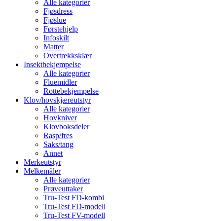
Alle kategorier
Fjøsdress
Fjøslue
Førstehjelp
Infoskilt
Matter
Overtrekksklær
Insektbekjempelse
Alle kategorier
Fluemidler
Rottebekjempelse
Klov/hovskjæreutstyr
Alle kategorier
Hovkniver
Klovboksdeler
Rasp/fres
Saks/tang
Annet
Merkeutstyr
Melkemåler
Alle kategorier
Prøveuttaker
Tru-Test FD-kombi
Tru-Test FD-modell
Tru-Test FV-modell