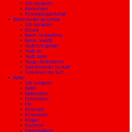
Alle kategorier
Bjøllereimer
Messing/kopperbelagt
Børster,koster og redskap
Alle kategorier
Bilvask
Børste for håndbruk
Børste, løsdrift
Skaft med gjenger
Skaft, tre
Skaft, andre
Slange-/flaskebørster
Sope/feiekoster for skaft
Vaskekoster for skaft
Bøtter
Alle kategorier
Bøtter
Bøtteholdere
Drikkeskåler
Fôr
Melkesiler
Melkespann
Mugger
Plastbaljer
Plastemballasje