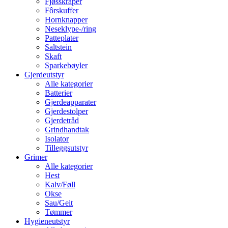
Fjøsskraper
Fôrskuffer
Hornknapper
Neseklype-/ring
Patteplater
Saltstein
Skaft
Sparkebøyler
Gjerdeutstyr
Alle kategorier
Batterier
Gjerdeapparater
Gjerdestolper
Gjerdetråd
Grindhandtak
Isolator
Tilleggsutstyr
Grimer
Alle kategorier
Hest
Kalv/Føll
Okse
Sau/Geit
Tømmer
Hygieneutstyr