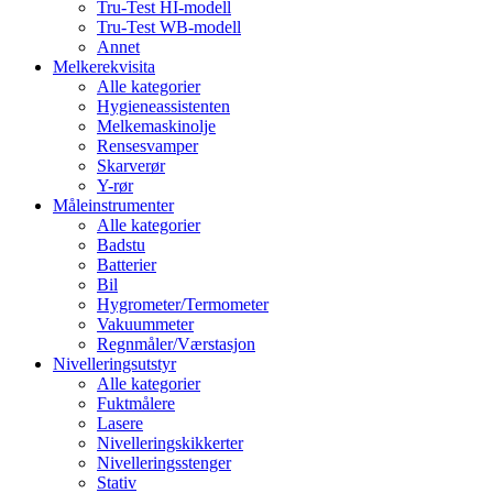
Tru-Test HI-modell
Tru-Test WB-modell
Annet
Melkerekvisita
Alle kategorier
Hygieneassistenten
Melkemaskinolje
Rensesvamper
Skarverør
Y-rør
Måleinstrumenter
Alle kategorier
Badstu
Batterier
Bil
Hygrometer/Termometer
Vakuummeter
Regnmåler/Værstasjon
Nivelleringsutstyr
Alle kategorier
Fuktmålere
Lasere
Nivelleringskikkerter
Nivelleringsstenger
Stativ