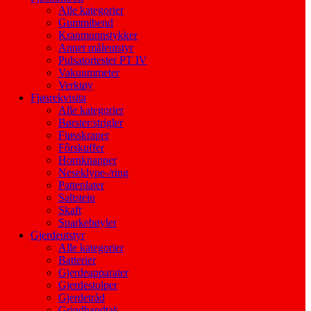
Alle kategorier
Gummibend
Kranmunnstykker
Annet måleutstyr
Pulsatortester PT IV
Vakuummeter
Verktøy
Fjøsrekvisita
Alle kategorier
Børster/strigler
Fjøsskraper
Fôrskuffer
Hornknapper
Neseklype-/ring
Patteplater
Saltstein
Skaft
Sparkebøyler
Gjerdeutstyr
Alle kategorier
Batterier
Gjerdeapparater
Gjerdestolper
Gjerdetråd
Grindhandtak