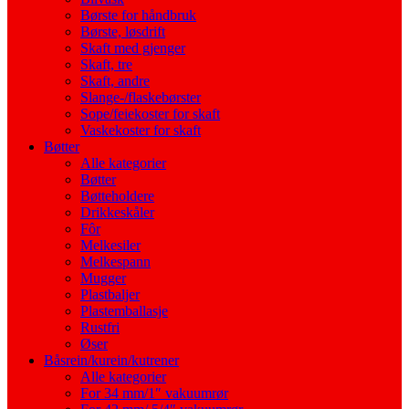
Børste for håndbruk
Børste, løsdrift
Skaft med gjenger
Skaft, tre
Skaft, andre
Slange-/flaskebørster
Sope/feiekoster for skaft
Vaskekoster for skaft
Bøtter
Alle kategorier
Bøtter
Bøtteholdere
Drikkeskåler
Fôr
Melkesiler
Melkespann
Mugger
Plastbaljer
Plastemballasje
Rustfri
Øser
Båsrein/kurein/kutrener
Alle kategorier
For 34 mm/1″ vakuumrør