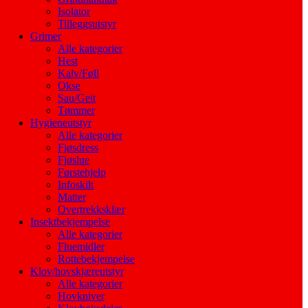
Isolator
Tilleggsutstyr
Grimer
Alle kategorier
Hest
Kalv/Føll
Okse
Sau/Geit
Tømmer
Hygieneutstyr
Alle kategorier
Fjøsdress
Fjøslue
Førstehjelp
Infoskilt
Matter
Overtrekksklær
Insektbekjempelse
Alle kategorier
Fluemidler
Rottebekjempelse
Klov/hovskjæreutstyr
Alle kategorier
Hovkniver