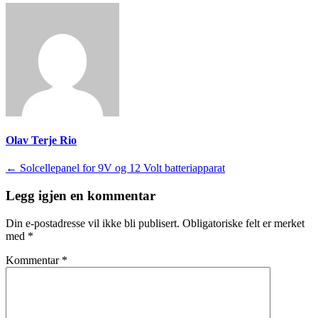
Olav Terje Rio
Innleggsnavigasjon
←
Solcellepanel for 9V og 12 Volt batteriapparat
Legg igjen en kommentar
Din e-postadresse vil ikke bli publisert.
Obligatoriske felt er merket
med
*
Kommentar
*