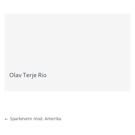
Olav Terje Rio
Innleggsnavigasjon
←
Sparkevern mod. Amerika