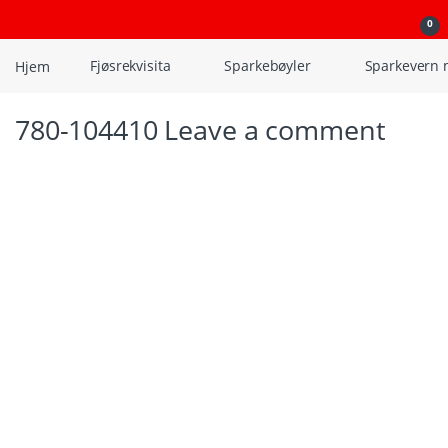
Skip to navigation
Skip to content
Open
0
Hjem
Fjøsrekvisita
Sparkebøyler
Sparkevern 
780-104410
Leave a comment